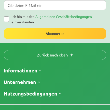
Ich bin mit den
Allgemeinen Geschäftsbedingungen
einverstanden
Abonnieren
Zurück nach oben
Informationen
Versand
Unternehmen
Meine Bestellung verfolgen
Über uns
Nutzungsbedingungen
Rückgaberecht
Kontakt
Preisliste
Geschäftsbedingungen
Testberichte
Promos