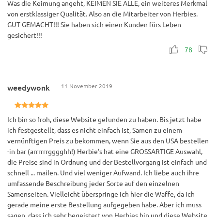
Was die Keimung angeht, KEIMEN SIE ALLE, ein weiteres Merkmal
von erstklassiger Qualität. Also an die Mitarbeiter von Herbies.
GUT GEMACHT!!! Sie haben sich einen Kunden fürs Leben
gesichert!!!
78
weedywonk
11 November 2019
Ich bin so froh, diese Website gefunden zu haben. Bis jetzt habe
ich festgestellt, dass es nicht einfach ist, Samen zu einem
vernünftigen Preis zu bekommen, wenn Sie aus den USA bestellen
-in bar (arrrrrrgggghh!) Herbie's hat eine GROSSARTIGE Auswahl,
die Preise sind in Ordnung und der Bestellvorgang ist einfach und
schnell ... mailen. Und viel weniger Aufwand. Ich liebe auch ihre
umfassende Beschreibung jeder Sorte auf den einzelnen
Samenseiten. Vielleicht überspringe ich hier die Waffe, da ich
gerade meine erste Bestellung aufgegeben habe. Aber ich muss
sagen, dass ich sehr begeistert von Herbies bin und diese Website