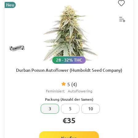
Neu
28 - 32% THC
Durban Poison Autoflower (Humboldt Seed Company)
5
(4)
Feminisiert
Autoflowering
Packung (Anzahl der Samen)
3
5
10
€35