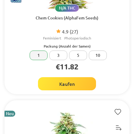
N/A THC
Chem Cookies (AlphaFem Seeds)
4.9
(27)
Feminisiert
Photoperiodisch
Packung (Anzahl der Samen)
1
3
5
10
€11.82
Kaufen
Neu