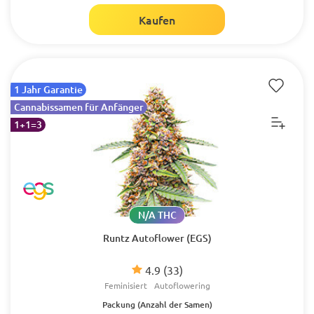
Kaufen
1 Jahr Garantie
Cannabissamen für Anfänger
1+1=3
N/A THC
Runtz Autoflower (EGS)
4.9
(33)
Feminisiert
Autoflowering
Packung (Anzahl der Samen)