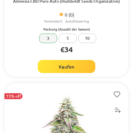
Amnesia CBD Pure Auto (Humboldt Seeds Organization)
0
(0)
Feminisiert
Autoflowering
Packung (Anzahl der Samen)
3
5
10
€34
Kaufen
15% off