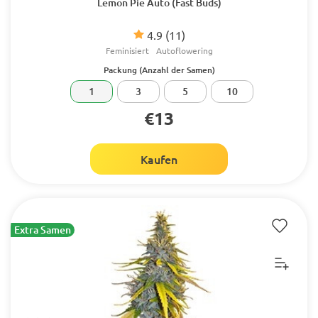
Lemon Pie Auto (Fast Buds)
4.9
(11)
Feminisiert
Autoflowering
Packung (Anzahl der Samen)
1
3
5
10
€13
Kaufen
Extra Samen