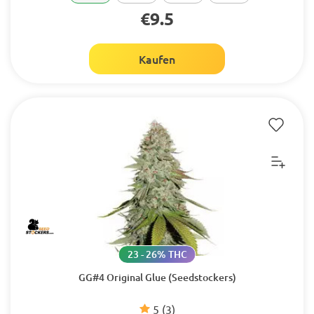
€9.5
Kaufen
23 - 26% THC
GG#4 Original Glue (Seedstockers)
5
(3)