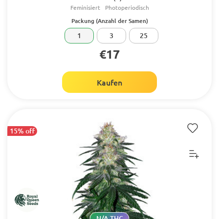
Feminisiert
Photoperiodisch
Packung (Anzahl der Samen)
1
3
25
€17
Kaufen
15% off
N/A THC