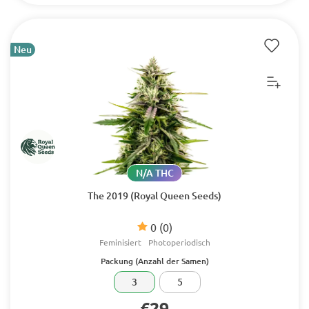
Neu
N/A THC
The 2019 (Royal Queen Seeds)
0
(0)
Feminisiert
Photoperiodisch
Packung (Anzahl der Samen)
3
5
€29