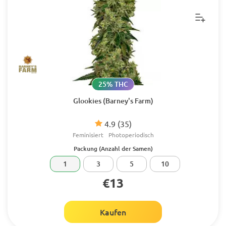
25% THC
Glookies (Barney's Farm)
4.9
(35)
Feminisiert
Photoperiodisch
Packung (Anzahl der Samen)
1
3
5
10
€13
Kaufen