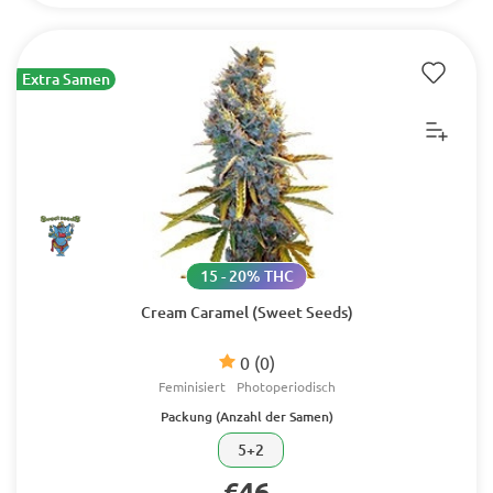
Extra Samen
15 - 20% THC
Cream Caramel (Sweet Seeds)
0
(0)
Feminisiert
Photoperiodisch
Packung (Anzahl der Samen)
5+2
€46