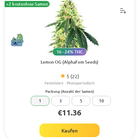
+2 kostenlose Samen
16 - 24% THC
Lemon OG (AlphaFem Seeds)
5
(22)
Feminisiert
Photoperiodisch
Packung (Anzahl der Samen)
1
3
5
10
€11.36
Kaufen