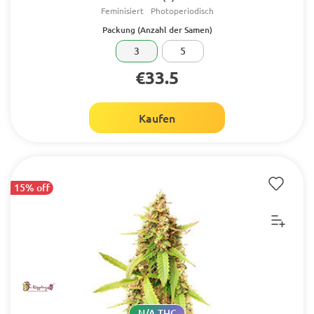
Feminisiert
Photoperiodisch
Packung (Anzahl der Samen)
3
5
€33.5
Kaufen
15% off
N/A THC