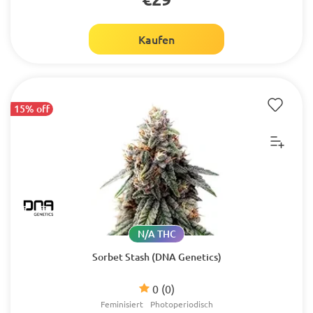
Kaufen
15% off
N/A THC
Sorbet Stash (DNA Genetics)
0
(0)
Feminisiert
Photoperiodisch