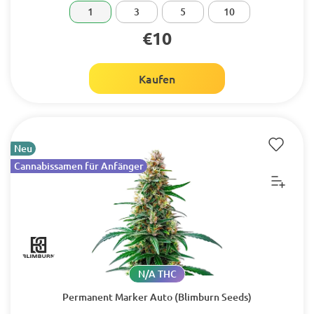
1
3
5
10
€10
Kaufen
Neu
Cannabissamen für Anfänger
N/A THC
Permanent Marker Auto (Blimburn Seeds)