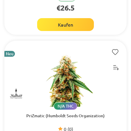
€26.5
Kaufen
Neu
N/A THC
PriZmatic (Humboldt Seeds Organization)
0
(0)