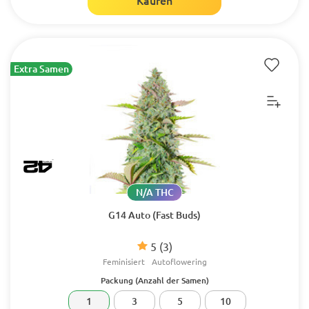
Kaufen
Extra Samen
N/A THC
G14 Auto (Fast Buds)
5
(3)
Feminisiert
Autoflowering
Packung (Anzahl der Samen)
1
3
5
10