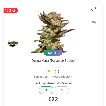
15% off
N/A THC
Durga Mata (Paradise Seeds)
4
(1)
Feminisiert
Photoperiodisch
Packung (Anzahl der Samen)
3
5
€22