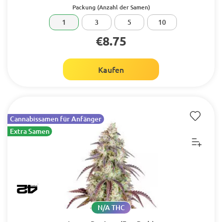
Packung (Anzahl der Samen)
1
3
5
10
€8.75
Kaufen
Cannabissamen für Anfänger
Extra Samen
N/A THC