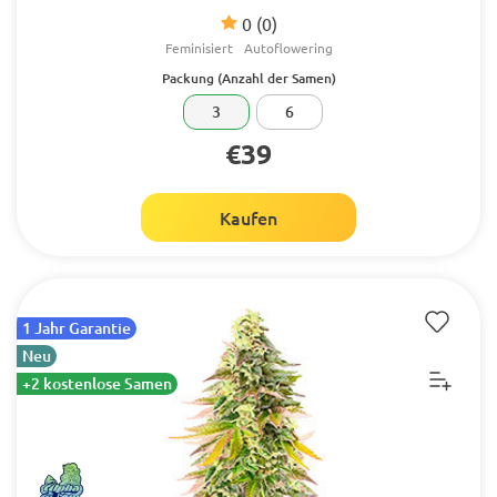
0
(0)
Feminisiert
Autoflowering
Packung (Anzahl der Samen)
3
6
€39
Kaufen
1 Jahr Garantie
Neu
+2 kostenlose Samen