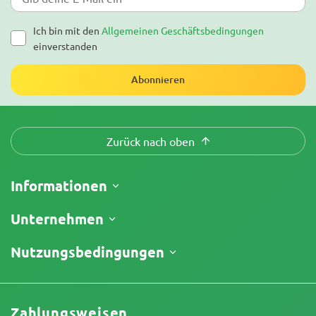
Ich bin mit den
Allgemeinen Geschäftsbedingungen
einverstanden
Abonnieren
Zurück nach oben
Informationen
Versand
Unternehmen
Meine Bestellung verfolgen
Über uns
Nutzungsbedingungen
Rückgaberecht
Kontakt
Preisliste
Geschäftsbedingungen
Testberichte
Promos
Haftungsausschluss für begrenzte Verantwortung
Affiliate-Partnerschaft
Zahlungsweisen