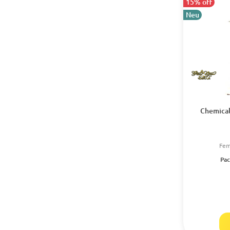
15% off
Neu
Chemical
Fem
Pac