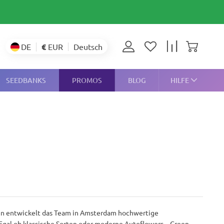
€
EUR
DE
Deutsch
SEEDBANKS
PROMOS
BLOG
HILFE
ren entwickelt das Team in Amsterdam hochwertige
. Egal ob klassische Sorten oder moderne Autoflowers – Green