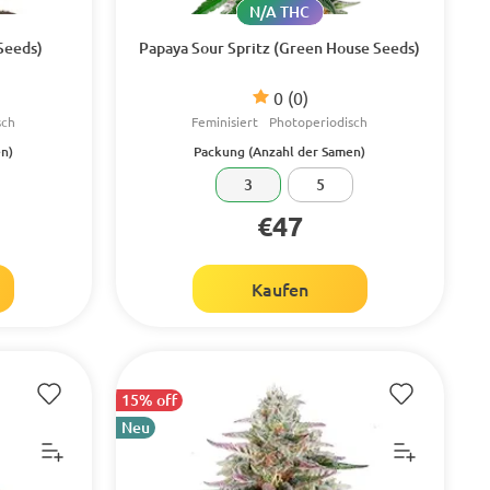
N/A THC
Seeds)
Papaya Sour Spritz (Green House Seeds)
0
(0)
sch
Feminisiert
Photoperiodisch
n)
Packung (Anzahl der Samen)
3
5
€47
Kaufen
15% off
Neu