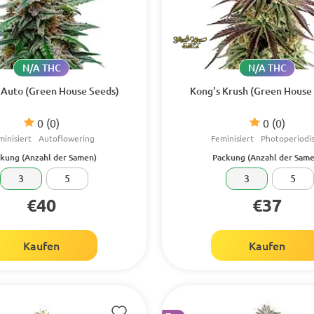
N/A THC
N/A THC
i Auto (Green House Seeds)
Kong's Krush (Green House
0
(0)
0
(0)
minisiert
Autoflowering
Feminisiert
Photoperiodi
kung (Anzahl der Samen)
Packung (Anzahl der Same
3
5
3
5
€40
€37
Kaufen
Kaufen