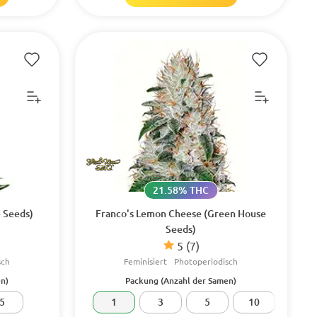
21.58% THC
e Seeds)
Franco's Lemon Cheese (Green House
Seeds)
5
(7)
sch
Feminisiert
Photoperiodisch
n)
Packung (Anzahl der Samen)
5
1
3
5
10