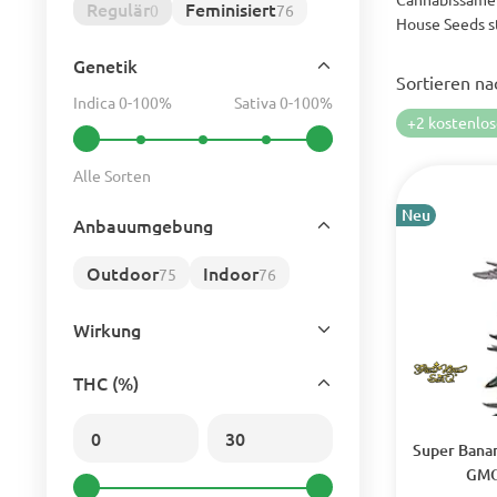
Regulär
Feminisiert
0
76
House Seeds st
Genetik
Sortieren na
Indica 0-100%
Sativa 0-100%
+2 kostenlo
Alle Sorten
Neu
Anbauumgebung
Outdoor
Indoor
75
76
Wirkung
THC (%)
Super Bana
GMO