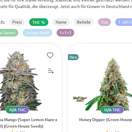
eht für Qualität, die überzeugt. Jetzt auch für Grower in Deutschland 
ch:
Preis
Name
Beliebt
Top
1 Jahr 
THC %
se Samen
Unsere Wahl
1+1=3
Neu
N/A THC
N/A THC
na Mango (Super Lemon Haze x
Honey Dipper (Green House
) (Green House Seeds)