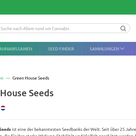
ANNABISSAMEN
SEED FINDER
SAMMLUNGEN
en
Green House Seeds
 House Seeds
Seeds
ist eine der bekanntesten Seedbanks der Welt. Seit über 25 Jah
 die für ihre starke Wirkung, Stabilität und Vielfalt geschätzt werden