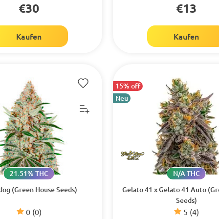
€30
€13
Kaufen
Kaufen
15% off
Neu
21.51% THC
N/A THC
og (Green House Seeds)
Gelato 41 x Gelato 41 Auto (G
Seeds)
0
(0)
5
(4)