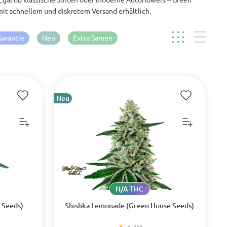
mit schnellem und diskretem Versand erhältlich.
Garantie
Neu
Extra Samen
Neu
N/A THC
 Seeds)
Shishka Lemonade (Green House Seeds)