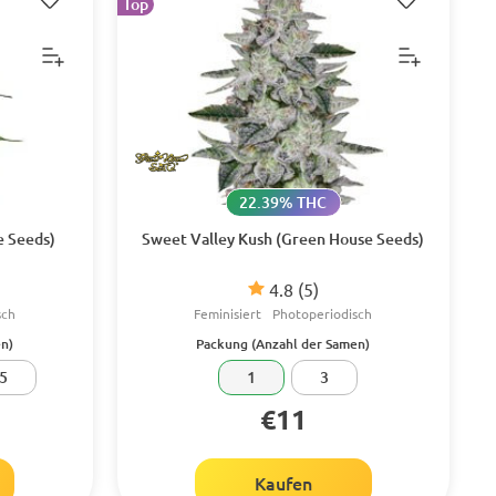
Top
22.39% THC
e Seeds)
Sweet Valley Kush (Green House Seeds)
4.8
(5)
sch
Feminisiert
Photoperiodisch
n)
Packung (Anzahl der Samen)
5
1
3
€11
Kaufen