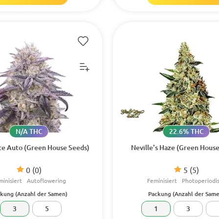
N/A THC
22.6% THC
ice Auto (Green House Seeds)
Neville's Haze (Green Hous
0
(0)
5
(5)
minisiert
Autoflowering
Feminisiert
Photoperiodi
kung (Anzahl der Samen)
Packung (Anzahl der Same
3
5
1
3