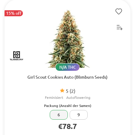
15% off
N/A THC
Girl Scout Cookies Auto (Blimburn Seeds)
5
(2)
Feminisiert
Autoflowering
Packung (Anzahl der Samen)
6
9
€78.7