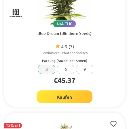
N/A THC
Blue Dream (Blimburn Seeds)
4.9
(7)
Feminisiert
Photoperiodisch
Packung (Anzahl der Samen)
3
6
9
€45.37
Kaufen
15% off