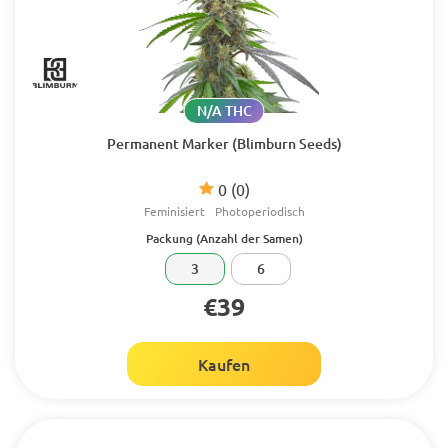
N/A THC
Permanent Marker (Blimburn Seeds)
0
(0)
Feminisiert
Photoperiodisch
Packung (Anzahl der Samen)
3
6
€39
Kaufen