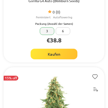
Gorilla G4 Auto (Blimburn Seeds)
0
(0)
Feminisiert
Autoflowering
Packung (Anzahl der Samen)
3
6
€38.8
Kaufen
15% off