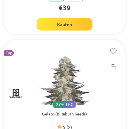
€39
Kaufen
Top
27% THC
Gelato (Blimburn Seeds)
5
(2)