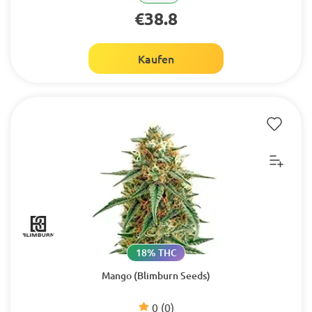
€38.8
Kaufen
18% THC
Mango (Blimburn Seeds)
0
(0)