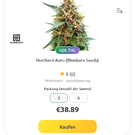
N/A THC
Northern Auto (Blimburn Seeds)
0
(0)
Feminisiert
Autoflowering
Packung (Anzahl der Samen)
3
6
€38.89
Kaufen