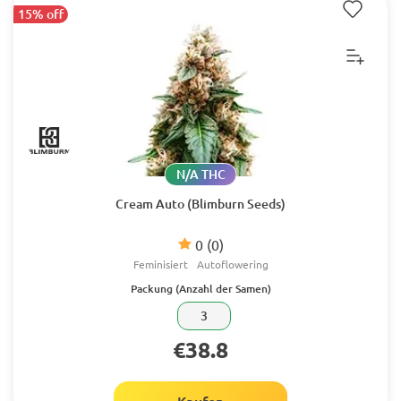
15% off
N/A THC
Cream Auto (Blimburn Seeds)
0
(0)
Feminisiert
Autoflowering
Packung (Anzahl der Samen)
3
€38.8