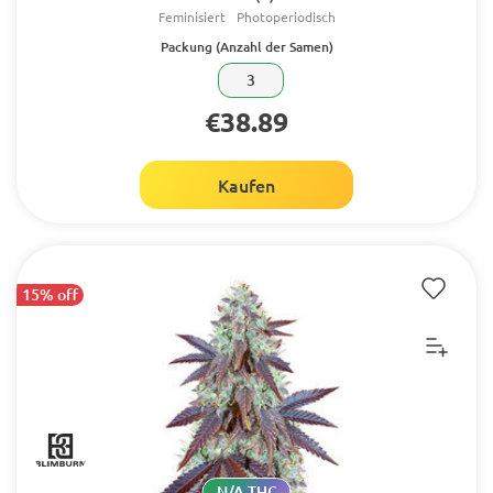
Feminisiert
Photoperiodisch
Packung (Anzahl der Samen)
3
€38.89
Kaufen
15% off
N/A THC