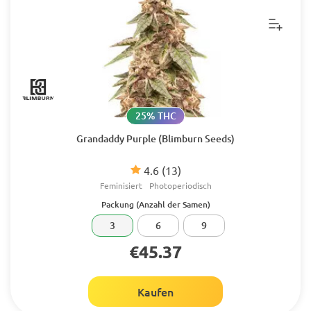
25% THC
Grandaddy Purple (Blimburn Seeds)
4.6
(13)
Feminisiert
Photoperiodisch
Packung (Anzahl der Samen)
3
6
9
€45.37
Kaufen