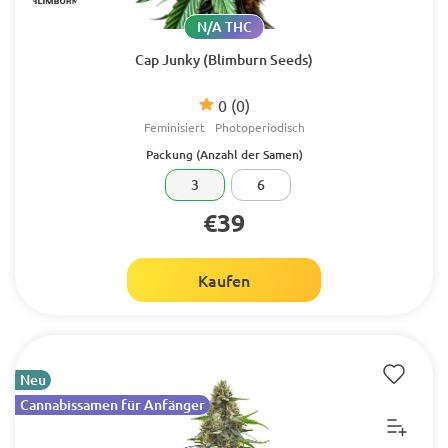
N/A THC
Cap Junky (Blimburn Seeds)
0
(0)
Feminisiert
Photoperiodisch
Packung (Anzahl der Samen)
3
6
€39
Kaufen
Neu
Cannabissamen für Anfänger