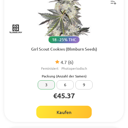
18 - 25% THC
Girl Scout Cookies (Blimburn Seeds)
4.7
(6)
Feminisiert
Photoperiodisch
Packung (Anzahl der Samen)
3
6
9
€45.37
Kaufen