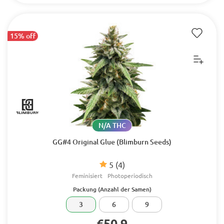
15% off
N/A THC
GG#4 Original Glue (Blimburn Seeds)
5
(4)
Feminisiert
Photoperiodisch
Packung (Anzahl der Samen)
3
6
9
€50.9