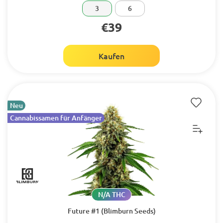
3
6
€39
Kaufen
Neu
Cannabissamen für Anfänger
N/A THC
Future #1 (Blimburn Seeds)