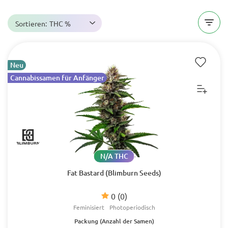
Sortieren:
THC %
Neu
Cannabissamen für Anfänger
N/A THC
Fat Bastard (Blimburn Seeds)
0
(0)
Feminisiert
Photoperiodisch
Packung (Anzahl der Samen)