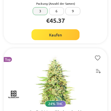
Packung (Anzahl der Samen)
3
6
9
€45.37
Kaufen
Top
24% THC