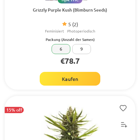
Grizzly Purple Kush (Blimburn Seeds)
5
(2)
Feminisiert
Photoperiodisch
Packung (Anzahl der Samen)
6
9
€78.7
Kaufen
15% off