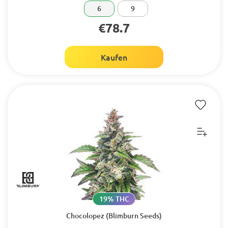
6
9
€78.7
Kaufen
19% THC
Chocolopez (Blimburn Seeds)