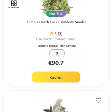
N/A THC
Zombie Death Fuck (Blimburn Seeds)
5
(3)
Feminisiert
Photoperiodisch
Packung (Anzahl der Samen)
9
€90.7
Kaufen