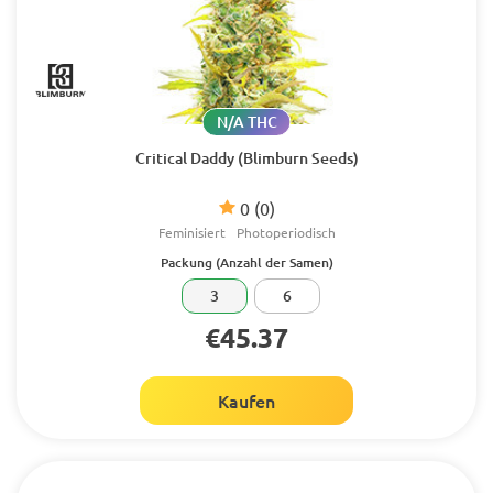
N/A THC
Critical Daddy (Blimburn Seeds)
0
(0)
Feminisiert
Photoperiodisch
Packung (Anzahl der Samen)
3
6
€45.37
Kaufen