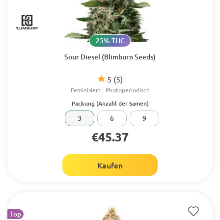
25% THC
Sour Diesel (Blimburn Seeds)
5
(5)
Feminisiert
Photoperiodisch
Packung (Anzahl der Samen)
3
6
9
€45.37
Kaufen
Top