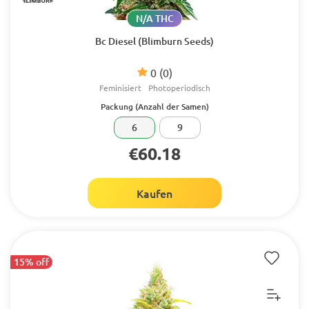
N/A THC
Bc Diesel (Blimburn Seeds)
0
(0)
Feminisiert
Photoperiodisch
Packung (Anzahl der Samen)
6
9
€60.18
Kaufen
15% off