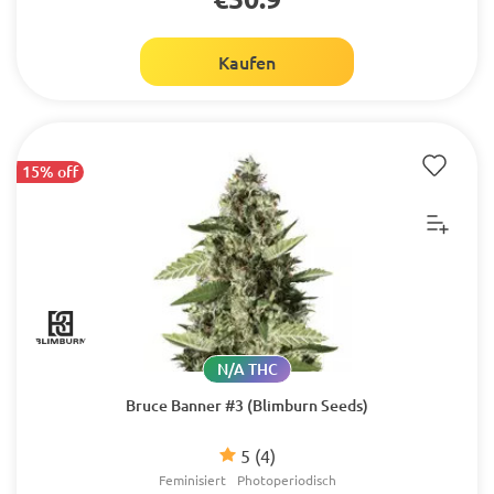
Kaufen
15% off
N/A THC
Bruce Banner #3 (Blimburn Seeds)
5
(4)
Feminisiert
Photoperiodisch