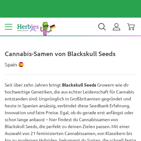
Dein Land: Deutschland
€ EUR
DE
Cannabis-Samen von Blackskull Seeds
Spain
Seit über zehn Jahren bringt
Blackskull Seeds
Growern wie dir
hochwertige Genetiken, die aus echter Leidenschaft für Cannabis
entstanden sind. Ursprünglich in Großbritannien gegründet und
heute in Spanien ansässig, verbindet diese Seedbank Erfahrung,
Innovation und faire Preise. Egal, ob du gerade erst anfängst oder
schon lange anbaust – hier findest du Cannabissamen von
Blackskull Seeds, die perfekt zu deinen Zielen passen. Mit einer
Auswahl von 21 feminisierten Cannabissamen, von Klassikern bis
hin zu modernen Hybriden, bekommst du Sorten, die schnell fertig