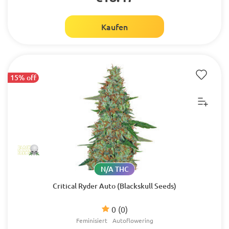
Kaufen
15% off
N/A THC
Critical Ryder Auto (Blackskull Seeds)
0
(0)
Feminisiert
Autoflowering