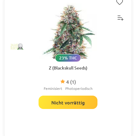
23% THC
Z (Blackskull Seeds)
4
(1)
Feminisiert
Photoperiodisch
Nicht vorrättig