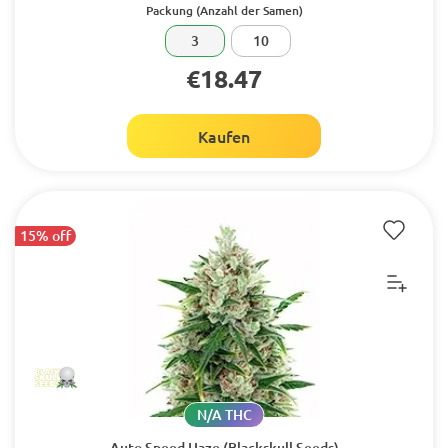
Packung (Anzahl der Samen)
3
10
€18.47
Kaufen
15% off
N/A THC
Auto Speed Haze (Blackskull Seeds)