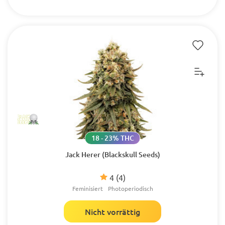
18 - 23% THC
Jack Herer (Blackskull Seeds)
4
(4)
Feminisiert
Photoperiodisch
Nicht vorrättig