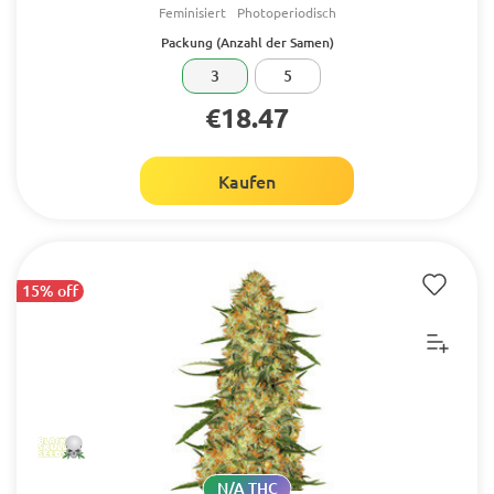
Feminisiert
Photoperiodisch
Packung (Anzahl der Samen)
3
5
€18.47
Kaufen
15% off
N/A THC