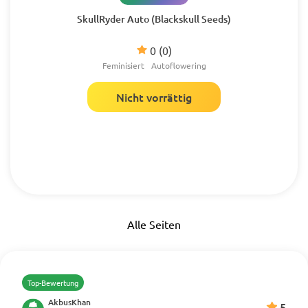
SkullRyder Auto (Blackskull Seeds)
0
(0)
Feminisiert
Autoflowering
Nicht vorrättig
Alle Seiten
Top-Bewertung
AkbusKhan
5