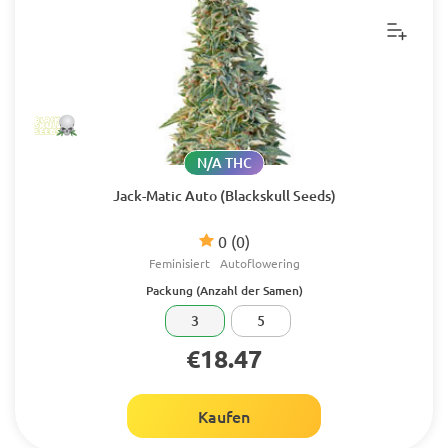
N/A THC
Jack-Matic Auto (Blackskull Seeds)
0
(0)
Feminisiert
Autoflowering
Packung (Anzahl der Samen)
3
5
€18.47
Kaufen