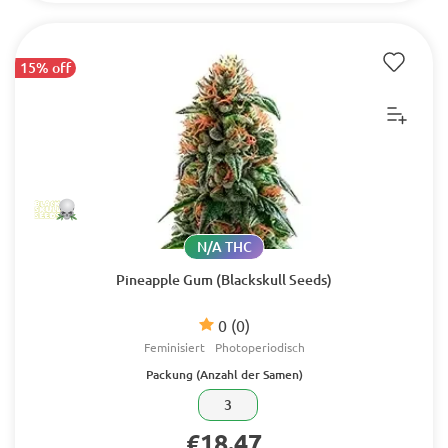
15% off
N/A THC
Pineapple Gum (Blackskull Seeds)
0
(0)
Feminisiert
Photoperiodisch
Packung (Anzahl der Samen)
3
€18.47