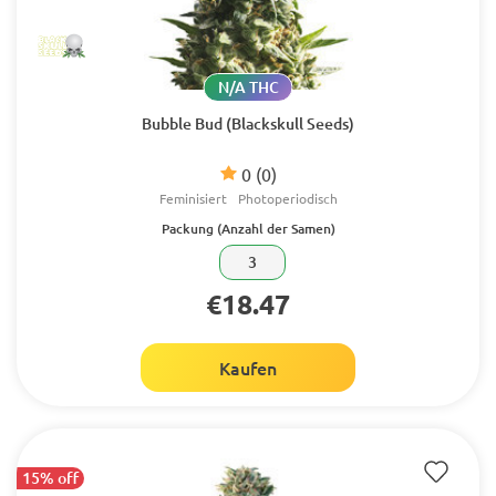
N/A THC
Bubble Bud (Blackskull Seeds)
0
(0)
Feminisiert
Photoperiodisch
Packung (Anzahl der Samen)
3
€18.47
Kaufen
15% off