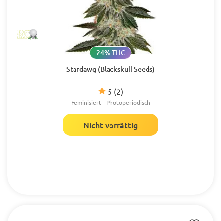
24% THC
Stardawg (Blackskull Seeds)
5
(2)
Feminisiert
Photoperiodisch
Nicht vorrättig