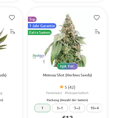
Top
1 Jahr Garantie
Extra Samen
N/A THC
uds)
Mimosa Shot (Herbies Seeds)
5
(42)
ng
Feminisiert
Photoperiodisch
n)
Packung (Anzahl der Samen)
1
3+1
5+2
10+4
€12