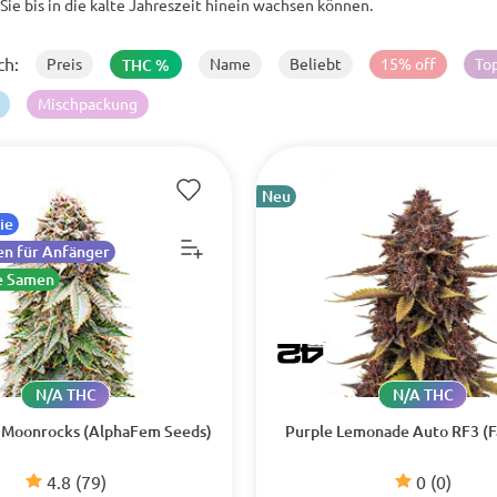
 Sie bis in die kalte Jahreszeit hinein wachsen können.
ch:
Preis
Name
Beliebt
15% off
To
THC %
Mischpackung
Neu
ie
n für Anfänger
e Samen
N/A THC
N/A THC
 Moonrocks (AlphaFem Seeds)
Purple Lemonade Auto RF3 (F
4.8
(79)
0
(0)