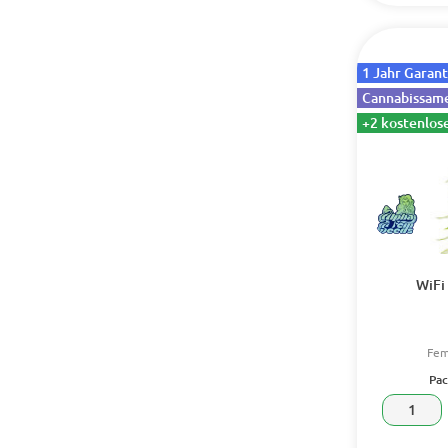
1 Jahr Garant
Cannabissame
+2 kostenlos
WiFi
Fem
Pac
1