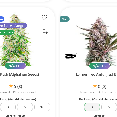
ie
Neu
n für Anfänger
e Samen
N/A THC
N/A THC
 Kush (AlphaFem Seeds)
Lemon Tree Auto (Fast B
5
(8)
0
(0)
inisiert
Photoperiodisch
Feminisiert
Autofloweri
kung (Anzahl der Samen)
Packung (Anzahl der Same
3
5
10
3
5
€11.36
€36