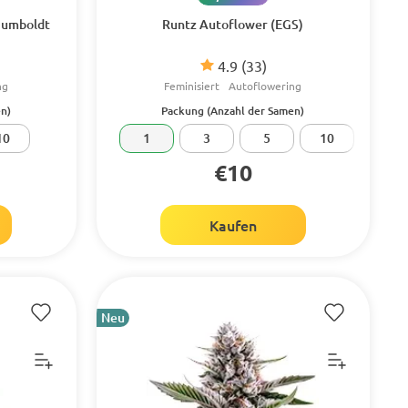
Humboldt
Runtz Autoflower (EGS)
4.9
(33)
ng
Feminisiert
Autoflowering
n)
Packung (Anzahl der Samen)
10
1
3
5
10
€10
Kaufen
Neu