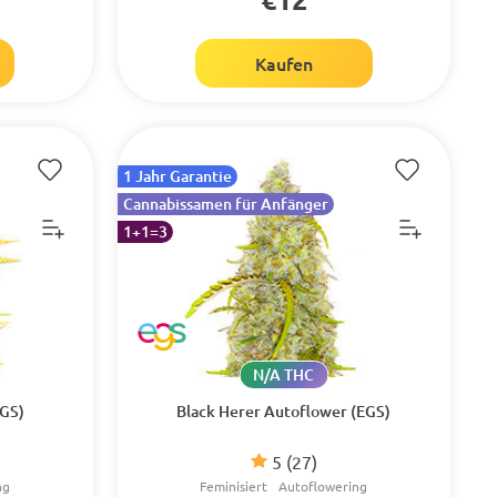
Kaufen
1 Jahr Garantie
Cannabissamen für Anfänger
1+1=3
N/A THC
EGS)
Black Herer Autoflower (EGS)
5
(27)
ng
Feminisiert
Autoflowering