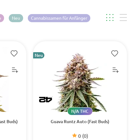
p
Neu
Cannabissamen für Anfänger
Neu
N/A THC
ast Buds)
Guava Runtz Auto (Fast Buds)
0
(0)