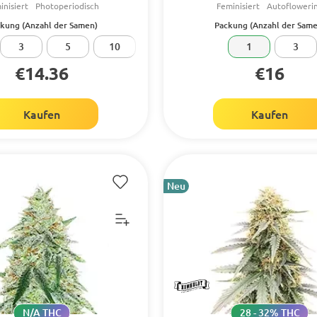
inisiert
Photoperiodisch
Feminisiert
Autofloweri
kung (Anzahl der Samen)
Packung (Anzahl der Same
3
5
10
1
3
€14.36
€16
Kaufen
Kaufen
Neu
N/A THC
28 - 32% THC