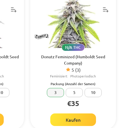
N/A THC
boldt Seed
Donutz Feminized (Humboldt Seed
Company)
5
(3)
sch
Feminisiert
Photoperiodisch
n)
Packung (Anzahl der Samen)
10
3
5
10
€35
Kaufen