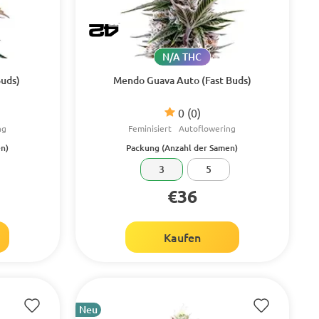
N/A THC
Buds)
Mendo Guava Auto (Fast Buds)
0
(0)
ng
Feminisiert
Autoflowering
n)
Packung (Anzahl der Samen)
3
5
€36
Kaufen
Neu