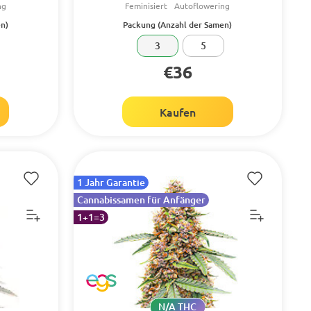
ng
Feminisiert
Autoflowering
n)
Packung (Anzahl der Samen)
3
5
€36
Kaufen
1 Jahr Garantie
Cannabissamen für Anfänger
1+1=3
N/A THC