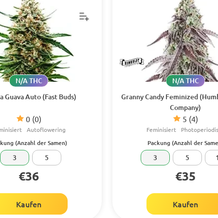
N/A THC
N/A THC
a Guava Auto (Fast Buds)
Granny Candy Feminized (Hum
Company)
0
(0)
5
(4)
minisiert
Autoflowering
Feminisiert
Photoperiodi
kung (Anzahl der Samen)
Packung (Anzahl der Same
3
5
3
5
€36
€35
Kaufen
Kaufen