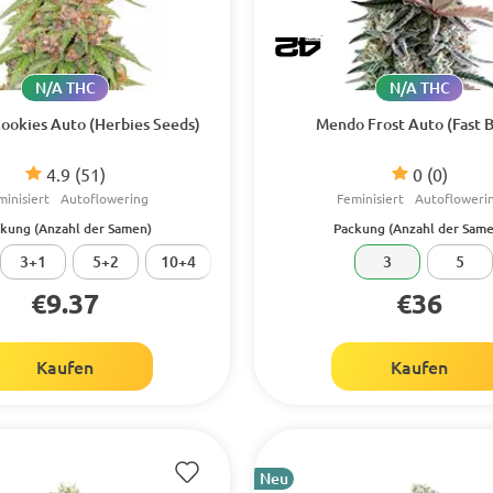
N/A THC
N/A THC
Cookies Auto (Herbies Seeds)
Mendo Frost Auto (Fast 
4.9
(51)
0
(0)
minisiert
Autoflowering
Feminisiert
Autofloweri
kung (Anzahl der Samen)
Packung (Anzahl der Same
3+1
5+2
10+4
3
5
€9.37
€36
Kaufen
Kaufen
Neu