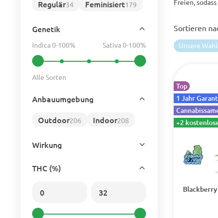
Freien, sodass
Regulär
Feminisiert
34
179
Sortieren na
Genetik
Indica 0-100%
Sativa 0-100%
Unsere Wahl
Alle Sorten
Top
Anbauumgebung
1 Jahr Garant
Cannabissame
Outdoor
Indoor
206
208
+2 kostenlos
Wirkung
THC (%)
Blackberry