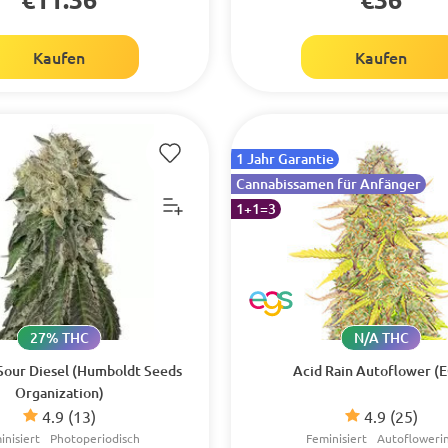
Kaufen
Kaufen
1 Jahr Garantie
Cannabissamen für Anfänger
1+1=3
27% THC
N/A THC
our Diesel (Humboldt Seeds
Acid Rain Autoflower (
Organization)
4.9
(13)
4.9
(25)
inisiert
Photoperiodisch
Feminisiert
Autofloweri