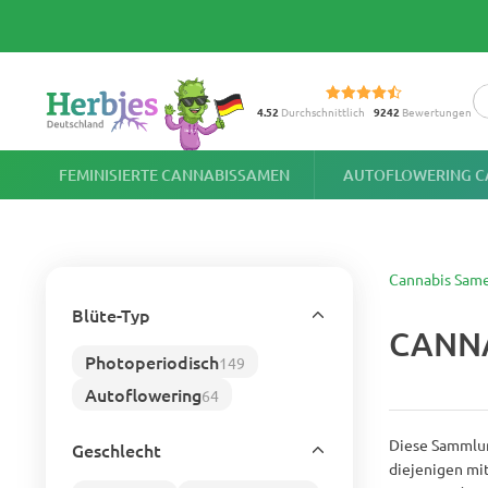
4.52
Durchschnittlich
9242
Bewertungen
FEMINISIERTE CANNABISSAMEN
AUTOFLOWERING C
Cannabis Sam
Blüte-Typ
CANN
Photoperiodisch
149
Autoflowering
64
Diese Sammlun
Geschlecht
diejenigen mi