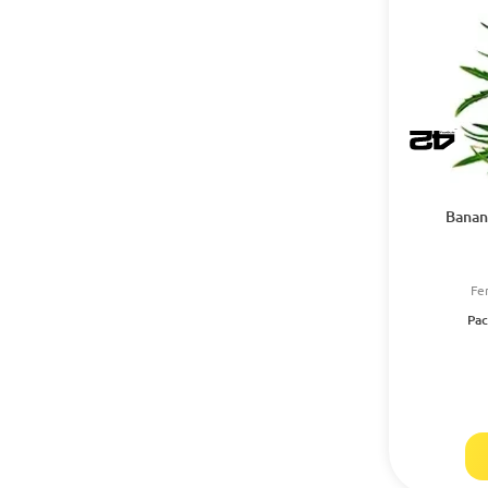
Banan
Fe
Pac