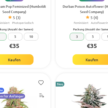
eam Pop Feminized (Humboldt
Durban Poison Autoflower (
Seed Company)
Seed Company)
5
(3)
5
(4)
inisiert
Photoperiodisch
Feminisiert
Autofloweri
kung (Anzahl der Samen)
Packung (Anzahl der Same
3
5
10
3
5
€35
€35
Kaufen
Kaufen
Neu
ie
n für Anfänger