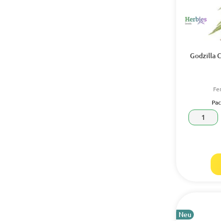
Godzilla 
Fe
Pac
1
Neu