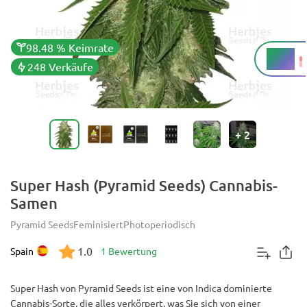
98.48 % Keimrate
19 %
THC
248 Verkäufe
+
2
Super Hash (Pyramid Seeds) Cannabis-
Samen
Pyramid Seeds
Feminisiert
Photoperiodisch
1.0
Spain
1 Bewertung
Super Hash von Pyramid Seeds ist eine von Indica dominierte
Cannabis-Sorte, die alles verkörpert, was Sie sich von einer