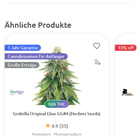
Ähnliche Produkte
1 Jahr Garantie
15% off
Cannabissamen für Anfänger
Große Erträge
N/A THC
Godzilla Original Glue GG#4 (Herbies Seeds)
4.9
(35)
Feminisiert
Photoperiodisch