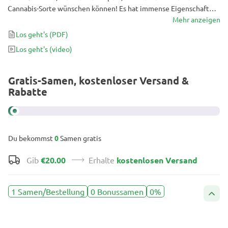
Cannabis-Sorte wünschen können! Es hat immense Eigenschaften
sowohl bei der Herstellung von Knospen als auch bei potenziellen
Mehr anzeigen
Extraktionszwecken. Wenn Sie hochwertige Hash-Produkte
Los geht's
(PDF)
erstellen möchten, sind Sie hier genau richtig!
Los geht's
(video)
Gratis-Samen, kostenloser Versand &
Rabatte
Du bekommst
0
Samen gratis
Gib
€20.00
Erhalte
kostenlosen Versand
1 Samen/Bestellung
0 Bonussamen
0%