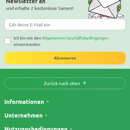
Newsletter an
und erhalte 2 kostenlose Samen!
Ich bin mit den
Allgemeinen Geschäftsbedingungen
einverstanden
Abonnieren
Zurück nach oben
Informationen
Versand
Unternehmen
Meine Bestellung verfolgen
Über uns
Nutzungsbedingungen
Rückgaberecht