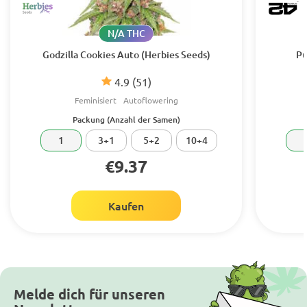
N/A THC
Godzilla Cookies Auto (Herbies Seeds)
Pu
4.9
(51)
Feminisiert
Autoflowering
Packung (Anzahl der Samen)
1
3+1
5+2
10+4
€9.37
Kaufen
Melde dich für unseren