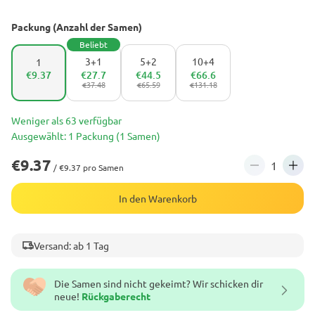
Packung (Anzahl der Samen)
Beliebt
3+1
5+2
10+4
1
€9.37
€27.7
€44.5
€66.6
€37.48
€65.59
€131.18
Weniger als 63 verfügbar
Ausgewählt: 1 Packung (1 Samen)
€9.37
/ €9.37 pro Samen
In den Warenkorb
Versand: ab 1 Tag
Die Samen sind nicht gekeimt? Wir schicken dir
neue!
Rückgaberecht