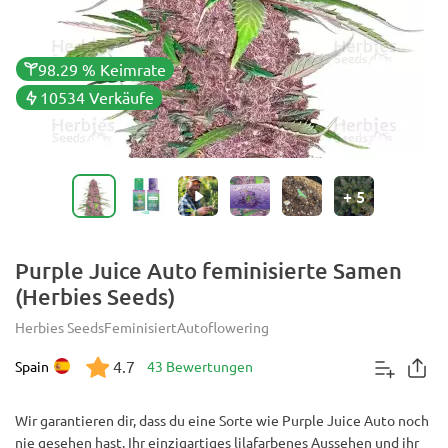
98.29 % Keimrate
10534 Verkäufe
+
5
Purple Juice Auto feminisierte Samen
(Herbies Seeds)
Herbies Seeds
Feminisiert
Autoflowering
4.7
Spain
43 Bewertungen
Wir garantieren dir, dass du eine Sorte wie Purple Juice Auto noch
nie gesehen hast. Ihr einzigartiges lilafarbenes Aussehen und ihr