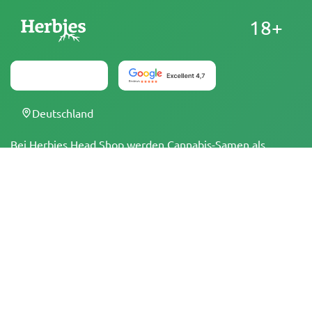
18+
Deutschland
Bei Herbies Head Shop werden Cannabis-Samen als
Souvenirs verkauft und dürfen dort, wo sie illegal sind,
nicht zum Keimen gebracht werden. Mit dem Kauf
bestätigst du, dass du volljährig bist und deine örtlichen
Gesetze und Vorschriften kennst. Herbies Head Shop
übernimmt keine Verantwortung für Rechtsverstöße. Die
Produkte und Informationen auf dieser Seite wurden
weder vom BfArM noch von der FDA geprüft und sind
NICHT dazu bestimmt, Krankheiten zu diagnostizieren, zu
behandeln, zu heilen oder zu verhindern. Alle Produkte