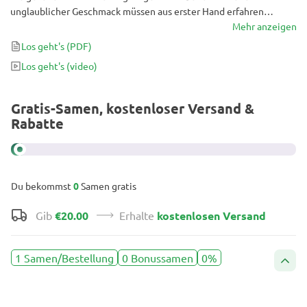
unglaublicher Geschmack müssen aus erster Hand erfahren
werden. Die leuchtende Farbe von Purple Juice Auto hat nicht nur
Mehr anzeigen
einen Neuheitswert. Es handelt sich um das komplexeste Purple-
Los geht's
(PDF)
Cannabis, das es gibt! Erwarte ein erhebendes Tages-High und
Los geht's
(video)
jede Menge Aufsehen mit dieser perfekt gezüchteten Autoflower.
Gratis-Samen, kostenloser Versand &
Rabatte
Du bekommst
0
Samen gratis
Gib
€20.00
Erhalte
kostenlosen Versand
1 Samen/Bestellung
0 Bonussamen
0%