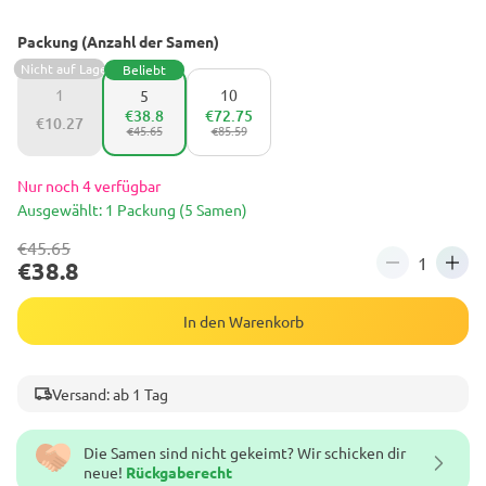
Packung (Anzahl der Samen)
Nicht auf Lager
Beliebt
1
10
5
€38.8
€72.75
€10.27
€45.65
€85.59
Nur noch 4 verfügbar
Ausgewählt: 1 Packung (5 Samen)
€45.65
€38.8
In den Warenkorb
Versand: ab 1 Tag
Die Samen sind nicht gekeimt? Wir schicken dir
neue!
Rückgaberecht