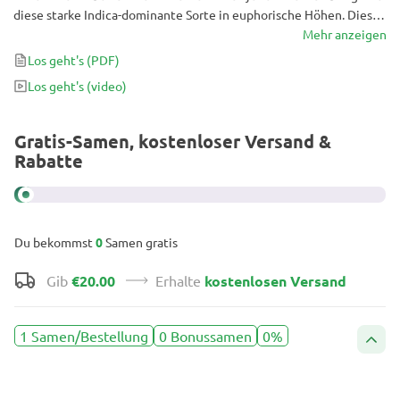
diese starke Indica-dominante Sorte in euphorische Höhen. Diese
Sorte ist feminisiert und wächst blitzschnell, während sie
Mehr anzeigen
erstaunliche Erträge erzielt. Damit ist sie perfekt für jeden
Los geht's
(PDF)
Züchter, unabhängig von seinem Können.
Los geht's
(video)
Gratis-Samen, kostenloser Versand &
Rabatte
Du bekommst
0
Samen gratis
Gib
€20.00
Erhalte
kostenlosen Versand
1 Samen/Bestellung
0 Bonussamen
0%