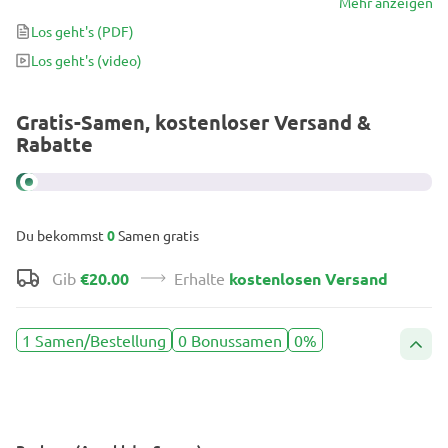
die man sich in einem Hybridsamen mit 60 Tagen Blüte und
Mehr anzeigen
monströsen Erträgen von 500- vorstellen kann. 1000 g.
Los geht's
(PDF)
Los geht's
(video)
Gratis-Samen, kostenloser Versand &
Rabatte
Du bekommst
0
Samen gratis
Gib
€20.00
Erhalte
kostenlosen Versand
1 Samen/Bestellung
0 Bonussamen
0%