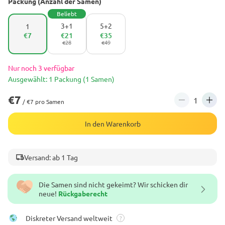
Packung (Anzahl der Samen)
Beliebt
3+1
5+2
1
€7
€21
€35
€28
€49
Nur noch 3 verfügbar
Ausgewählt: 1 Packung (1 Samen)
€7
/ €7 pro Samen
In den Warenkorb
Versand: ab 1 Tag
Die Samen sind nicht gekeimt? Wir schicken dir
neue!
Rückgaberecht
Diskreter Versand weltweit
?