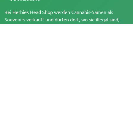
Bei Herbies Head Shop werden Cannabis-Samen als
Souvenirs verkauft und dürfen dort, wo sie illegal sind,
nicht zum Keimen gebracht werden. Mit dem Kauf
bestätigst du, dass du volljährig bist und deine örtlichen
Gesetze und Vorschriften kennst. Herbies Head Shop
übernimmt keine Verantwortung für Rechtsverstöße. Die
Produkte und Informationen auf dieser Seite wurden
weder vom BfArM noch von der FDA geprüft und sind
NICHT dazu bestimmt, Krankheiten zu diagnostizieren, zu
behandeln, zu heilen oder zu verhindern. Alle Produkte
enthalten, soweit zutreffend, weniger als 0,3 % THC
gemäß den bundesrechtlichen Vorschriften. Bitte stelle
sicher, dass du deine örtlichen Gesetze einhältst, da
Herbies keine Rechtsberatung anbietet und keine Haftung
für die Verwendung oder den Anbau von Cannabis in
Gebieten übernimmt, in denen dies verboten ist.