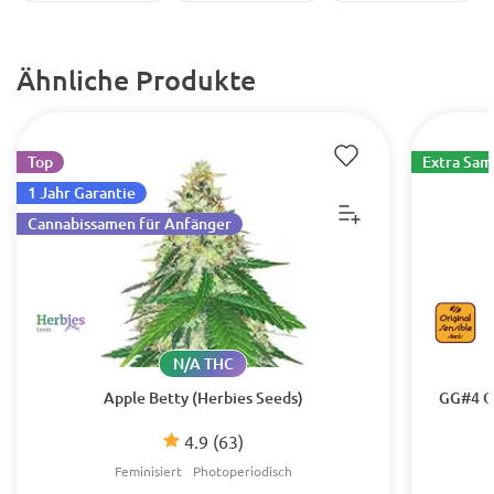
Ähnliche Produkte
Top
Extra Sa
1 Jahr Garantie
Cannabissamen für Anfänger
N/A THC
Apple Betty (Herbies Seeds)
GG#4 Or
4.9
(63)
Feminisiert
Photoperiodisch