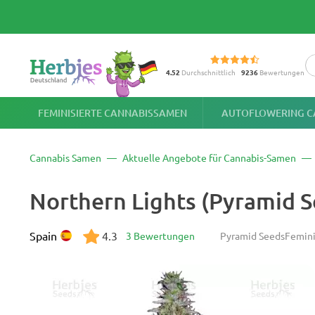
4.52
Durchschnittlich
9236
Bewertungen
FEMINISIERTE CANNABISSAMEN
AUTOFLOWERING C
Cannabis Samen
Aktuelle Angebote für Cannabis-Samen
Northern Lights (Pyramid 
Spain
4.3
3 Bewertungen
Pyramid Seeds
Femini