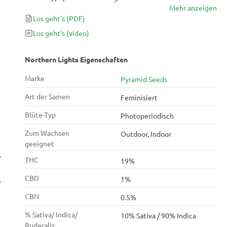
Mehr anzeigen
Mit einer kompakten Struktur, 55 Tagen Blüte und
Los geht's
(PDF)
reichlichen Ernten ist diese 90% ige Indica-Sorte
einfach unübertroffen.
Los geht's
(video)
Northern Lights Eigenschaften
Marke
Pyramid Seeds
Art der Samen
Feminisiert
Blüte-Typ
Photoperiodisch
Zum Wachsen
Outdoor, Indoor
geeignet
THC
19%
CBD
1%
CBN
0.5%
% Sativa/ Indica/
10% Sativa / 90% Indica
Ruderalis