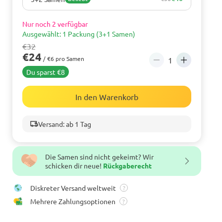
Nur noch 2 verfügbar
Ausgewählt: 1 Packung (3+1 Samen)
€32
€24
/ €6 pro Samen
Du sparst €8
In den Warenkorb
Versand: ab 1 Tag
Die Samen sind nicht gekeimt? Wir
schicken dir neue!
Rückgaberecht
Diskreter Versand weltweit
?
Mehrere Zahlungsoptionen
?