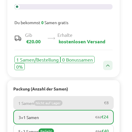
Du bekommst
0
Samen gratis
Gib
Erhalte
€20.00
kostenlosen Versand
1 Samen/Bestellung
0 Bonussamen
0%
Packung (Anzahl der Samen)
€8
1 Samen
Nicht auf Lager
€24
3+1 Samen
€32
€40
5+2 Samen
Beliebt
€56