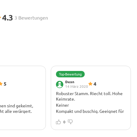
4.3
3 Bewertungen
Top-Bewertung
Dean
5
4
14 März 2020
Robuster Stamm. Riecht toll. Hohe
Keimrate.
Keiner
men sind gekeimt,
ht alle verärgert.
Kompakt und buschig. Geeignet für
ist klein, aber ihre
kleine Zuchträume.
e mit zuckerhaltigen
0
. Ich werde diese
 Fall wieder