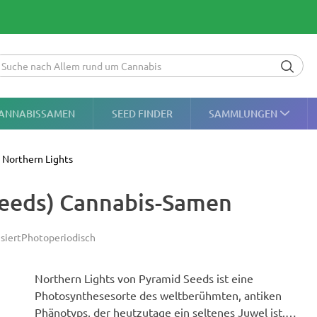
ANNABISSAMEN
SEED FINDER
SAMMLUNGEN
Northern Lights
Seeds) Cannabis-Samen
siert
Photoperiodisch
Northern Lights von Pyramid Seeds ist eine
Photosynthesesorte des weltberühmten, antiken
Phänotyps, der heutzutage ein seltenes Juwel ist.