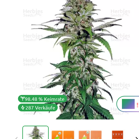
98.48 % Keimrate
19 %
THC
287 Verkäufe