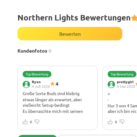
Northern Lights Bewertungen
Bewerten
Kundenfotos
0
Top-Bewertung
Top-Bewertung
Ryan
prettygirl
4
4 Juli 2020
4 Mai 2020
Große Sorte Buds sind klebrig
+
etwas länger als erwartet, aber
-
vielleicht Setup-bedingt
Nur 3 von 4 Sa
Es überraschte mich mit seinen
aber ich bin nic
anständigen Erträgen.
Dieses Mädchen 
0
Zapfen sind all
0
Harzen bedeckt
Dame auf jeden