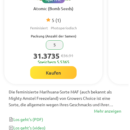
Atomic (Bomb Seeds)
5
(1)
Feminisiert
Photoperiodisch
Packung (Anzahl der Samen)
5
31.3735
€36.91
Speichern 5.5365
Kaufen
Die feminisierte Marihuana-Sorte MAF (auch bekannt als
Mighty Amstel Freezeland) von Growers Choice ist eine
Sorte, die allgemein wegen ihres Geschmacks und ihrer
Wirkung beliebt ist. Diese Cannabissamen ergeben mit
Mehr anzeigen
Myrcen gefüllte Knospen, die nach Pfeffer und Kräuter
Los geht's
(PDF)
riechen und schmecken und Rauch erzeugen, der sehr glatt in
Los geht's
(video)