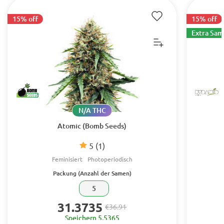
15% off
15% off
Extra Sa
N/A THC
Atomic (Bomb Seeds)
5
(1)
Feminisiert
Photoperiodisch
Packung (Anzahl der Samen)
5
31.3735
€36.91
Speichern 5.5365