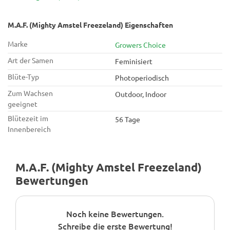
Ihrem Hals ist. Das Toking Mighty Amstel Freezeland führt zu
einem echten Hybrideffekt, der mit einem Energiestoß
beginnt und langsam das Summen des Körpers und die Muske
M.A.F. (Mighty Amstel Freezeland) Eigenschaften
Marke
Growers Choice
Art der Samen
Feminisiert
Blüte-Typ
Photoperiodisch
Zum Wachsen
Outdoor, Indoor
geeignet
Blütezeit im
56 Tage
Innenbereich
M.A.F. (Mighty Amstel Freezeland)
Bewertungen
Noch keine Bewertungen.
Schreibe die erste Bewertung!