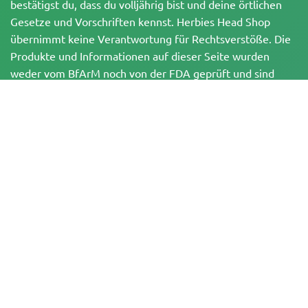
bestätigst du, dass du volljährig bist und deine örtlichen
Gesetze und Vorschriften kennst. Herbies Head Shop
übernimmt keine Verantwortung für Rechtsverstöße. Die
Produkte und Informationen auf dieser Seite wurden
weder vom BfArM noch von der FDA geprüft und sind
NICHT dazu bestimmt, Krankheiten zu diagnostizieren, zu
behandeln, zu heilen oder zu verhindern. Alle Produkte
enthalten, soweit zutreffend, weniger als 0,3 % THC
gemäß den bundesrechtlichen Vorschriften. Bitte stelle
sicher, dass du deine örtlichen Gesetze einhältst, da
Herbies keine Rechtsberatung anbietet und keine Haftung
für die Verwendung oder den Anbau von Cannabis in
Gebieten übernimmt, in denen dies verboten ist.
Zahlungen, die auf dieser Website getätigt werden, können auf zwei Arten
abgewickelt werden:
— Direkt über Pure Atmosphere S.A.M. S.L.
— Über unseren Zahlungsdienstleister WORLD SPACE LINK SL mit Sitz in der
Calle El Pilar 17, 03005 Alicante, Spanien, mit der Steuernummer
B56571102, für bestimmte Transaktionen.