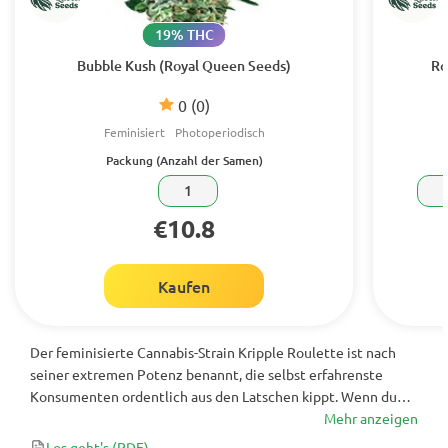
19% THC
Bubble Kush (Royal Queen Seeds)
Ro
0
(0)
Feminisiert
Photoperiodisch
Packung (Anzahl der Samen)
1
€10.8
Kaufen
Der feminisierte Cannabis-Strain Kripple Roulette ist nach
seiner extremen Potenz benannt, die selbst erfahrenste
Konsumenten ordentlich aus den Latschen kippt. Wenn du
eine Sorte suchst, die dir schon nach 45 Tagen eine Ernte
Mehr anzeigen
beschert, ist dieser Strain genau das Richtige. Er ist bekannt
Los geht's
(PDF)