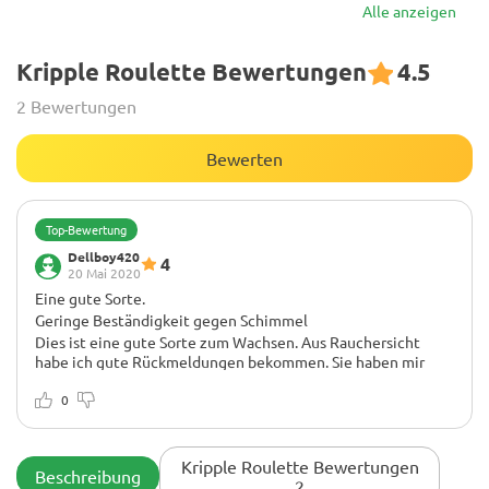
Alle anzeigen
Kripple Roulette Bewertungen
4.5
2 Bewertungen
Bewerten
Top-Bewertung
Dellboy420
4
20 Mai 2020
Eine gute Sorte.
Geringe Beständigkeit gegen Schimmel
Dies ist eine gute Sorte zum Wachsen. Aus Rauchersicht
habe ich gute Rückmeldungen bekommen. Sie haben mir
gesagt, dass es ein ziemlich starkes High ist und mit 9,5/10
bewertet wurde. Sie reagierten nicht wirklich gut auf das
0
Topping in Bezug auf die Knospenabdeckung, wurden aber
dennoch empfohlen.
Kripple Roulette Bewertungen
Beschreibung
2