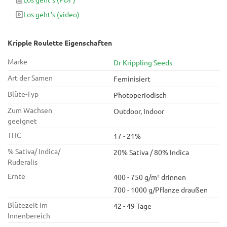
für seine Fülle an kristallbeschichteten Knospen, um die dich
Los geht's
(video)
deine Cannabis-Community garantiert beneiden wird.
Kripple Roulette Eigenschaften
Marke
Dr Krippling Seeds
Art der Samen
Feminisiert
Blüte-Typ
Photoperiodisch
Zum Wachsen
Outdoor, Indoor
geeignet
THC
17 - 21%
% Sativa/ Indica/
20% Sativa / 80% Indica
Ruderalis
Ernte
400 - 750 g/m² drinnen
700 - 1000 g/Pflanze draußen
Blütezeit im
42 - 49 Tage
Innenbereich