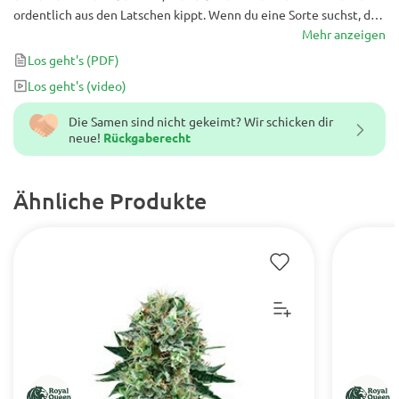
ordentlich aus den Latschen kippt. Wenn du eine Sorte suchst, die
dir schon nach 45 Tagen eine Ernte beschert, ist dieser Strain
Mehr anzeigen
genau das Richtige. Er ist bekannt für seine Fülle an
Los geht's
(PDF)
kristallbeschichteten Knospen, um die dich deine Cannabis-
Los geht's
(video)
Community garantiert beneiden wird.
Die Samen sind nicht gekeimt? Wir schicken dir
neue!
Rückgaberecht
Ähnliche Produkte