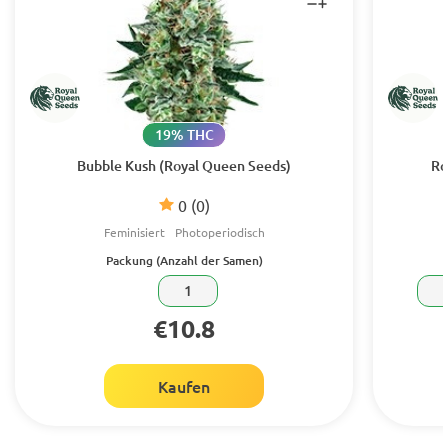
19% THC
Bubble Kush (Royal Queen Seeds)
Ro
0
(0)
Feminisiert
Photoperiodisch
Packung (Anzahl der Samen)
1
€10.8
Kaufen