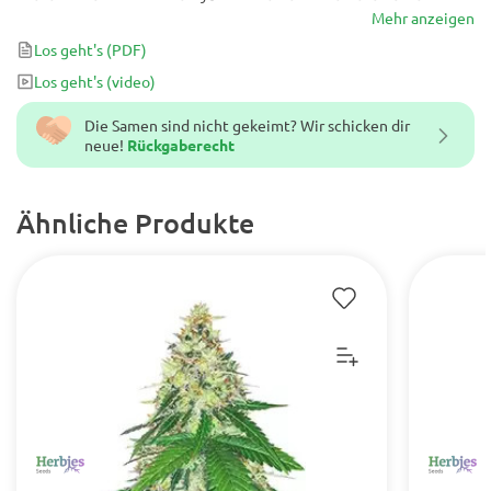
sich und trägt somit zu seiner Anziehungskraft bei. Beim IC420
Mehr anzeigen
Breeders Cup in Amsterdam belegt es bereits den 3. Platz und
Los geht's
(PDF)
produziert in nur 9 Wochen immer wieder perfekte Knospen.
Los geht's
(video)
Die Samen sind nicht gekeimt? Wir schicken dir
neue!
Rückgaberecht
Ähnliche Produkte