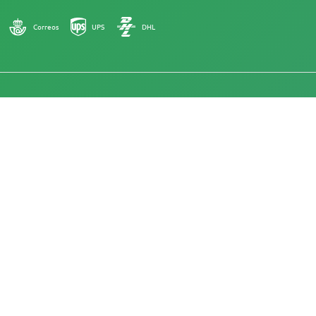
Correos
UPS
DHL
18+
Deutschland
Bei Herbies Head Shop werden Cannabis-Samen als
Souvenirs verkauft und dürfen dort, wo sie illegal sind,
nicht zum Keimen gebracht werden. Mit dem Kauf
bestätigst du, dass du volljährig bist und deine örtlichen
Gesetze und Vorschriften kennst. Herbies Head Shop
übernimmt keine Verantwortung für Rechtsverstöße. Die