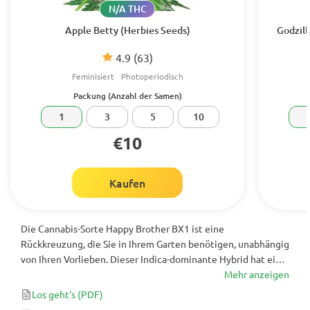
N/A THC
Apple Betty (Herbies Seeds)
Godzill
4.9
(63)
Feminisiert
Photoperiodisch
Packung (Anzahl der Samen)
1
3
5
10
€10
Kaufen
Die Cannabis-Sorte Happy Brother BX1 ist eine
Rückkreuzung, die Sie in Ihrem Garten benötigen, unabhängig
von Ihren Vorlieben. Dieser Indica-dominante Hybrid hat eine
starke Geschichte hinter sich und trägt somit zu seiner
Mehr anzeigen
Anziehungskraft bei. Beim IC420 Breeders Cup in Amsterdam
Los geht's
(PDF)
belegt es bereits den 3. Platz und produziert in nur 9 Wochen