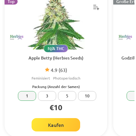
Top
Große Ert
N/A THC
Apple Betty (Herbies Seeds)
Godzill
4.9
(63)
Feminisiert
Photoperiodisch
Packung (Anzahl der Samen)
1
3
5
10
€10
Kaufen