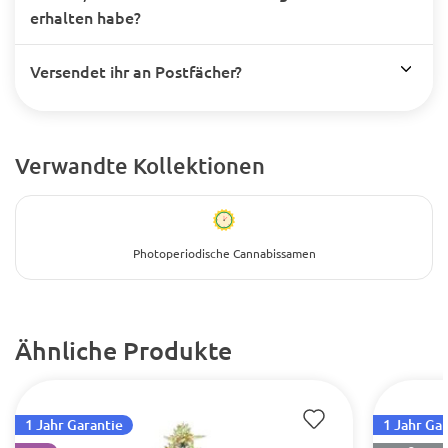
erhalten habe?
Versendet ihr an Postfächer?
Verwandte Kollektionen
Photoperiodische Cannabissamen
Ähnliche Produkte
1 Jahr Garantie
1 Jahr Ga