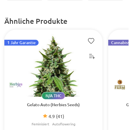
Ähnliche Produkte
1 Jahr Garantie
Cannabiss
N/A THC
Gelato Auto (Herbies Seeds)
G
4.9
(41)
Feminisiert
Autoflowering