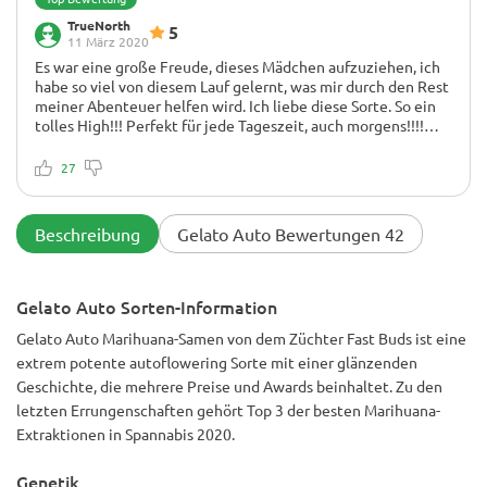
TrueNorth
5
11 März 2020
Es war eine große Freude, dieses Mädchen aufzuziehen, ich
habe so viel von diesem Lauf gelernt, was mir durch den Rest
meiner Abenteuer helfen wird. Ich liebe diese Sorte. So ein
tolles High!!! Perfekt für jede Tageszeit, auch morgens!!!!
Erhebendes high, energiereich und bringt einen zum
Kann Mundtrockenheit verursachen
Kichern. Großartig für kreative Köpfe und motivierte
- Sorte: Gelato Auto 🍧
27
Menschen. Der THC-Gehalt ist phänomenal. Ich habe
- Fast Buds
definitiv einen Sativa-Phänotyp!!!! Ich bin so glücklich. Süße
- Zelt: 5x5 Gorilla Grow Tent
Keksaromen und pikante Zitrusfrüchte riechen bisher noch
- Beleuchtung: Budget LED Grow Lights 2 x 250 Watt LED
Beschreibung
Gelato Auto Bewertungen 42
in Gläsern etwas gasig! ! !
Full Spec/Red Spec gemischte Boards
- Lichtzyklus: 18/6
- Boden: Fox Farm
Gelato Auto Sorten-Information
- Luftzirkulation: AC Infinity Cloudline T6 Inline Duct Fan.
Es war eine Freude, diese Dame zu züchten. Ich werde diese
Gelato Auto Marihuana-Samen von dem Züchter Fast Buds ist eine
Sorte immer wieder anbauen. Vielen Dank an Herbies! Ihr
extrem potente autoflowering Sorte mit einer glänzenden
seid die Besten!
Geschichte, die mehrere Preise und Awards beinhaltet. Zu den
letzten Errungenschaften gehört Top 3 der besten Marihuana-
Extraktionen in Spannabis 2020.
Genetik