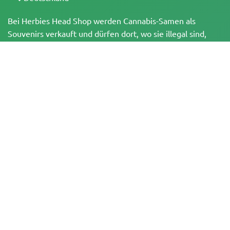
Bei Herbies Head Shop werden Cannabis-Samen als
Souvenirs verkauft und dürfen dort, wo sie illegal sind,
nicht zum Keimen gebracht werden. Mit dem Kauf
bestätigst du, dass du volljährig bist und deine örtlichen
Gesetze und Vorschriften kennst. Herbies Head Shop
übernimmt keine Verantwortung für Rechtsverstöße. Die
Produkte und Informationen auf dieser Seite wurden
weder vom BfArM noch von der FDA geprüft und sind
NICHT dazu bestimmt, Krankheiten zu diagnostizieren, zu
behandeln, zu heilen oder zu verhindern. Alle Produkte
enthalten, soweit zutreffend, weniger als 0,3 % THC
gemäß den bundesrechtlichen Vorschriften. Bitte stelle
sicher, dass du deine örtlichen Gesetze einhältst, da
Herbies keine Rechtsberatung anbietet und keine Haftung
für die Verwendung oder den Anbau von Cannabis in
Gebieten übernimmt, in denen dies verboten ist.