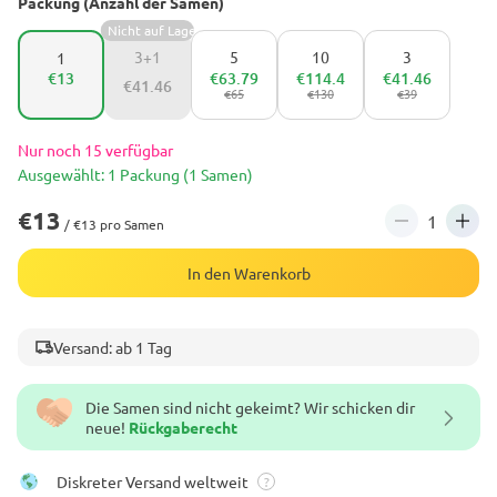
Packung (Anzahl der Samen)
Nicht auf Lager
3+1
5
10
3
1
€13
€63.79
€114.4
€41.46
€41.46
€65
€130
€39
Nur noch 15 verfügbar
Ausgewählt: 1 Packung (1 Samen)
€13
/ €13 pro Samen
In den Warenkorb
Versand: ab 1 Tag
Die Samen sind nicht gekeimt? Wir schicken dir
neue!
Rückgaberecht
Diskreter Versand weltweit
?