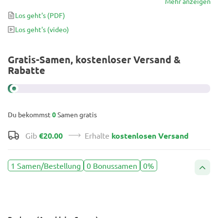
Markt. Voller süßer, cremiger Aromen ist diese Dessert-Sorte eine
Mehr anzeigen
Quelle von schwerfälliger Euphorie, Kreativität und körperlicher
Los geht's
(PDF)
Entspannung. Wegen ihrer Stärke, eignet sie sich für nach der
Los geht's
(video)
Arbeit oder die Wochenenden.
Gratis-Samen, kostenloser Versand &
Rabatte
Du bekommst
0
Samen gratis
Gib
€20.00
Erhalte
kostenlosen Versand
1 Samen/Bestellung
0 Bonussamen
0%