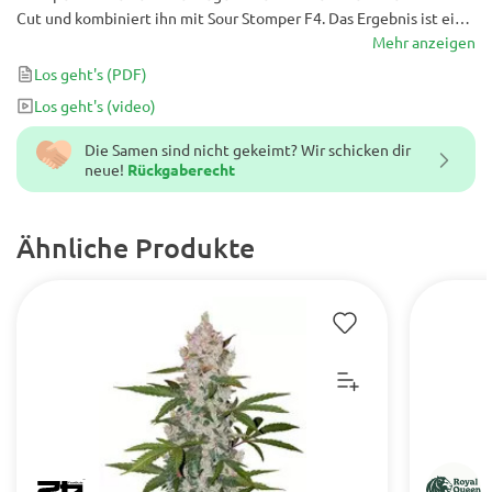
Cut und kombiniert ihn mit Sour Stomper F4. Das Ergebnis ist ein
Hybrid mit ausgeglichenem 50/50 Indica-Sativa-Verhältnis und
Mehr anzeigen
einem fruchtig-würzig-funkigen Geschmacksprofil. Diese
Los geht's
(PDF)
kompakte Pflanze eignet sich perfekt für gesellige Sessions,
Los geht's
(video)
entspannte Abende und alle Grower, die erstklassige Genetik in
einem unkomplizierten, schnell wachsenden Format suchen.
Die Samen sind nicht gekeimt? Wir schicken dir
neue!
Rückgaberecht
Ähnliche Produkte