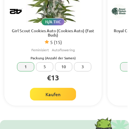
N/A THC
Girl Scout Cookies Auto (Cookies Auto) (Fast
Royal C
Buds)
5
(15)
Feminisiert
Autoflowering
Packung (Anzahl der Samen)
1
5
10
3
€13
Kaufen