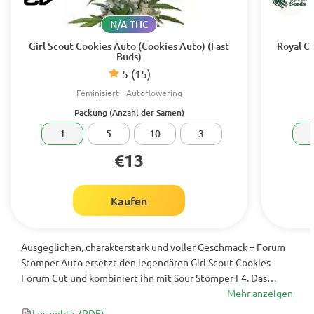
N/A THC
Girl Scout Cookies Auto (Cookies Auto) (Fast
Royal C
Buds)
5
(15)
Feminisiert
Autoflowering
Packung (Anzahl der Samen)
1
5
10
3
€13
Kaufen
Ausgeglichen, charakterstark und voller Geschmack – Forum
Stomper Auto ersetzt den legendären Girl Scout Cookies
Forum Cut und kombiniert ihn mit Sour Stomper F4. Das
Ergebnis ist ein Hybrid mit ausgeglichenem 50/50 Indica-
Mehr anzeigen
Sativa-Verhältnis und einem fruchtig-würzig-funkigen
Los geht's
(PDF)