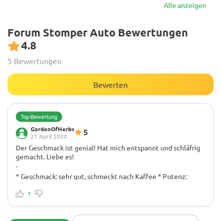
Alle anzeigen
Forum Stomper Auto Bewertungen
4.8
5 Bewertungen
Bewerten
Top-Bewertung
GardenOfHerbs
5
21 April 2020
Der Geschmack ist genial! Hat mich entspannt und schläfrig
gemacht. Liebe es!
-
* Geschmack: sehr gut, schmeckt nach Kaffee * Potenz:
9,5/10 * Knospendichte: 9/10 * Gute Kommentare: ich bin
sehr zufrieden mit dieser Pflanze, sie ist die stärkste und
1
frostigste autoflowering Sorte, die ich angebaut habe, mit
einem tollen Geschmack , und sie wurde nur in einem 6-Liter-
Topf gezüchtet und lieferte so viel wie der Rest in einem 10-