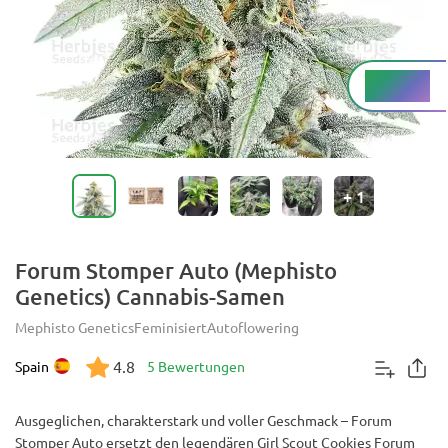
Hoch %
THC
+
1
Forum Stomper Auto (Mephisto
Genetics) Cannabis-Samen
Mephisto Genetics
Feminisiert
Autoflowering
4.8
Spain
5 Bewertungen
Ausgeglichen, charakterstark und voller Geschmack – Forum
Stomper Auto ersetzt den legendären Girl Scout Cookies Forum