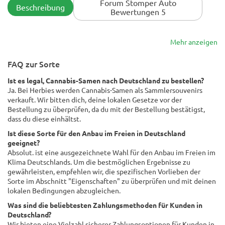
Forum Stomper Auto
Beschreibung
Liter-Topf. Dies könnte mit Sicherheit eine 100-Gramm-
Bewertungen 5
Pflanze gewesen sein * schlechte Kommentare: dass sie
aufgrund eines defekten pH-Meters die ganze Runde mit 5,0
ph bewässert wurde, so dass ich diese Runde nicht wirklich
Mehr anzeigen
nach Ertrag oder so beurteilen kann,
FAQ zur Sorte
Ist es legal, Cannabis-Samen nach Deutschland zu bestellen?
Ja. Bei Herbies werden Cannabis-Samen als Sammlersouvenirs
verkauft. Wir bitten dich, deine lokalen Gesetze vor der
Bestellung zu überprüfen, da du mit der Bestellung bestätigst,
dass du diese einhältst.
Ist diese Sorte für den Anbau im Freien in Deutschland
geeignet?
Absolut. ist eine ausgezeichnete Wahl für den Anbau im Freien im
Klima Deutschlands. Um die bestmöglichen Ergebnisse zu
gewährleisten, empfehlen wir, die spezifischen Vorlieben der
Sorte im Abschnitt "Eigenschaften" zu überprüfen und mit deinen
lokalen Bedingungen abzugleichen.
Was sind die beliebtesten Zahlungsmethoden für Kunden in
Deutschland?
Wir bieten eine Vielzahl sicherer Zahlungsoptionen für Kunden in