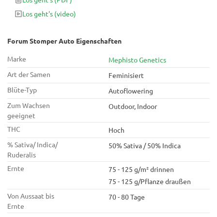
Geschmacksprofil. Diese kompakte Pflanze eignet sich
Los geht's
(video)
perfekt für gesellige Sessions, entspannte Abende und alle
Grower, die erstklassige Genetik in einem unkomplizierten,
schnell wachsenden Format suchen.
Forum Stomper Auto Eigenschaften
Marke
Mephisto Genetics
Art der Samen
Feminisiert
Blüte-Typ
Autoflowering
Zum Wachsen
Outdoor, Indoor
geeignet
THC
Hoch
% Sativa/ Indica/
50% Sativa / 50% Indica
Ruderalis
Ernte
75 - 125 g/m² drinnen
75 - 125 g/Pflanze draußen
Von Aussaat bis
70 - 80 Tage
Ernte