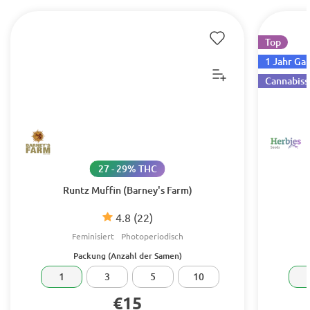
Top
1 Jahr Ga
Cannabiss
27 - 29% THC
Runtz Muffin (Barney's Farm)
4.8
(22)
Feminisiert
Photoperiodisch
Packung (Anzahl der Samen)
1
3
5
10
€15