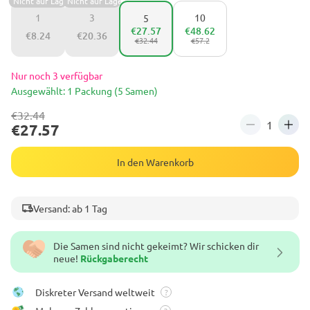
Nicht auf Lager
Nicht auf Lager
1
3
10
5
€27.57
€48.62
€8.24
€20.36
€32.44
€57.2
Nur noch 3 verfügbar
Ausgewählt: 1 Packung (5 Samen)
€32.44
€27.57
In den Warenkorb
Versand: ab 1 Tag
Die Samen sind nicht gekeimt? Wir schicken dir
neue!
Rückgaberecht
Diskreter Versand weltweit
?