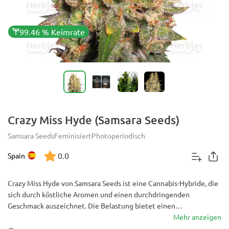
99.46 % Keimrate
Crazy Miss Hyde (Samsara Seeds)
Samsara Seeds
Feminisiert
Photoperiodisch
0.0
Spain
Crazy Miss Hyde von Samsara Seeds ist eine Cannabis-Hybride, die
sich durch köstliche Aromen und einen durchdringenden
Geschmack auszeichnet. Die Belastung bietet einen
entspannenden Effekt nach einem anfänglichen traumhaften
Mehr anzeigen
zerebralen Hoch, wodurch Sie sich lockern. Perfekt für diejenigen,