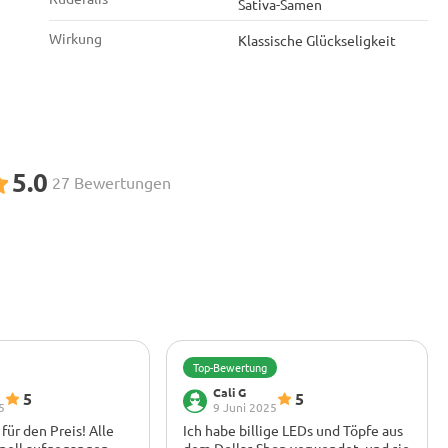
Sativa-Samen
Wirkung
Klassische Glückseligkeit
5.0
27 Bewertungen
Top-Bewertung
Cali G
5
5
5
9 Juni 2025
für den Preis! Alle
Ich habe billige LEDs und Töpfe aus