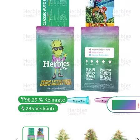
98.29 % Keimrate
16 - 24 %
THC
285 Verkäufe