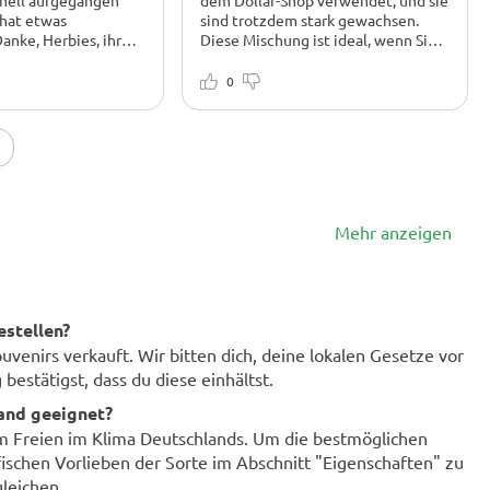
nell aufgegangen
dem Dollar-Shop verwendet, und sie
 hat etwas
sind trotzdem stark gewachsen.
Danke, Herbies, ihr
Diese Mischung ist ideal, wenn Sie
nbau wieder Spaß
Abwechslung auf kleinem Raum
wünschen
0
Mehr anzeigen
estellen?
enirs verkauft. Wir bitten dich, deine lokalen Gesetze vor
bestätigst, dass du diese einhältst.
land geeignet?
im Freien im Klima Deutschlands. Um die bestmöglichen
fischen Vorlieben der Sorte im Abschnitt "Eigenschaften" zu
leichen.