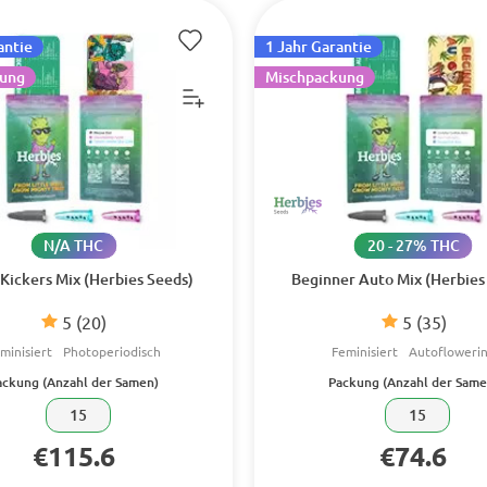
antie
1 Jahr Garantie
ung
Mischpackung
N/A THC
20 - 27% THC
Kickers Mix (Herbies Seeds)
Beginner Auto Mix (Herbies
5
(20)
5
(35)
minisiert
Photoperiodisch
Feminisiert
Autofloweri
ackung (Anzahl der Samen)
Packung (Anzahl der Same
15
15
€115.6
€74.6