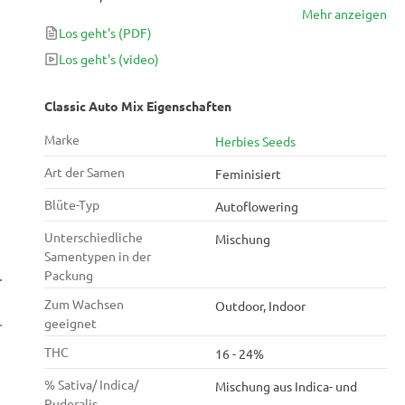
Mehr anzeigen
Seeds genau das Richtige für dich. Dieses Trio
Los geht's
(PDF)
erstklassiger Sorten – die zeitlose Northern Lights
Auto, die rasante Big Bud Auto und die köstliche
Los geht's
(video)
Orange Buddy Auto – ist mit ihrem hohen THC-
Gehalt, ihrer umwerfenden Wirkung und ihren
Classic Auto Mix Eigenschaften
betörenden Aromen ein echtes Prachtpaket. Die
Marke
Herbies Seeds
Sorten in diesem Mix sind einzeln beschriftet.
Art der Samen
Feminisiert
Blüte-Typ
Autoflowering
Unterschiedliche
Mischung
Samentypen in der
Packung
Zum Wachsen
Outdoor, Indoor
geeignet
THC
16 - 24%
% Sativa/ Indica/
Mischung aus Indica- und
Ruderalis