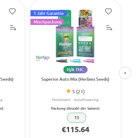
1 Jahr Garantie
1 Ja
Mischpackung
Mis
N/A THC
 Seeds)
Superior Auto Mix (Herbies Seeds)
5
(21)
ng
Feminisiert
Autoflowering
n)
Packung (Anzahl der Samen)
15
€115.64