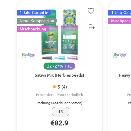
1 Jahr Garantie
1 Jahr Gar
Neue Komposition
Mischpack
Mischpackung
22 - 27% THC
Sativa Mix (Herbies Seeds)
Heavy 
5
(4)
Feminisiert
Photoperiodisch
Fe
Packung (Anzahl der Samen)
P
15
€82.9