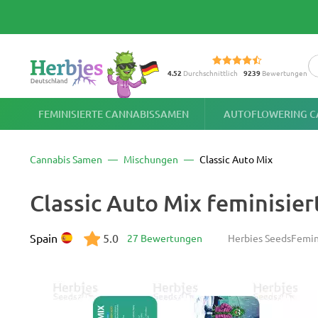
4.52
Durchschnittlich
9239
Bewertungen
FEMINISIERTE CANNABISSAMEN
AUTOFLOWERING C
Cannabis Samen
Mischungen
Classic Auto Mix
Classic Auto Mix feminisie
Spain
5.0
27 Bewertungen
Herbies Seeds
Femin