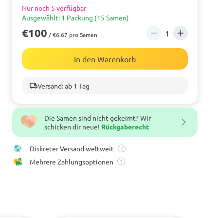
Nur noch 5 verfügbar
Ausgewählt: 1 Packung (15 Samen)
€100
/ €6.67 pro Samen
In den Warenkorb
Versand: ab 1 Tag
Die Samen sind nicht gekeimt? Wir
schicken dir neue!
Rückgaberecht
Diskreter Versand weltweit
?
Mehrere Zahlungsoptionen
?