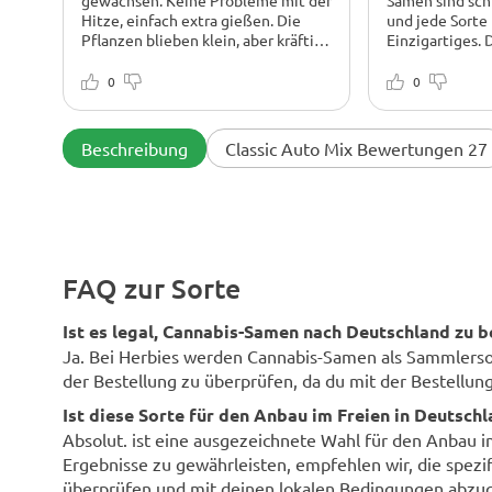
gewachsen. Keine Probleme mit der
Samen sind sch
Hitze, einfach extra gießen. Die
und jede Sorte
Pflanzen blieben klein, aber kräftig
Einzigartiges. 
und dufteten kurz vor der Ernte süß.
habt meinem A
gemacht.
0
0
Beschreibung
Classic Auto Mix Bewertungen 27
FAQ zur Sorte
Ist es legal, Cannabis-Samen nach Deutschland zu b
Ja. Bei Herbies werden Cannabis-Samen als Sammlersouv
der Bestellung zu überprüfen, da du mit der Bestellung 
Ist diese Sorte für den Anbau im Freien in Deutsch
Absolut. ist eine ausgezeichnete Wahl für den Anbau 
Ergebnisse zu gewährleisten, empfehlen wir, die spezi
überprüfen und mit deinen lokalen Bedingungen abzug