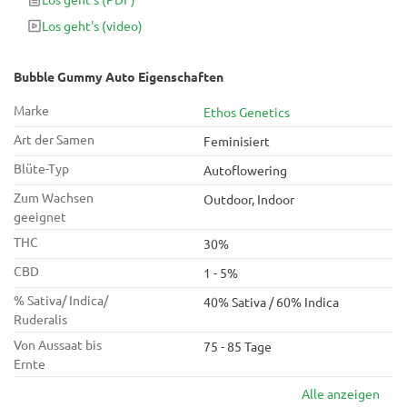
mit würzigem Diesel-Unterton nur so sprüht. Schnell,
Los geht's
(video)
hochproduktiv und zugleich köstlich wie potent.
Bubble Gummy Auto Eigenschaften
Marke
Ethos Genetics
Art der Samen
Feminisiert
Blüte-Typ
Autoflowering
Zum Wachsen
Outdoor, Indoor
geeignet
THC
30%
CBD
1 - 5%
% Sativa/ Indica/
40% Sativa / 60% Indica
Ruderalis
Von Aussaat bis
75 - 85 Tage
Ernte
Alle anzeigen