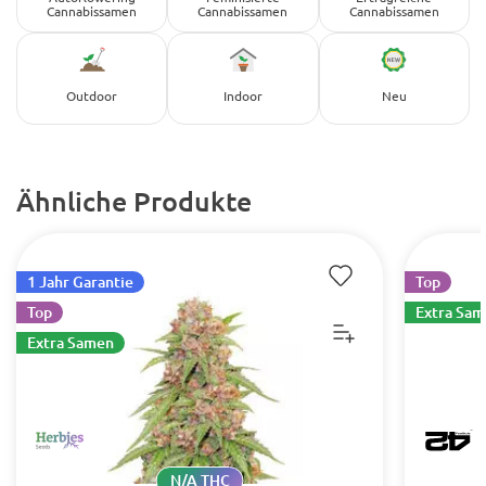
Cannabissamen
Cannabissamen
Cannabissamen
Outdoor
Indoor
Neu
Ähnliche Produkte
1 Jahr Garantie
Top
Top
Extra Sa
Extra Samen
N/A THC