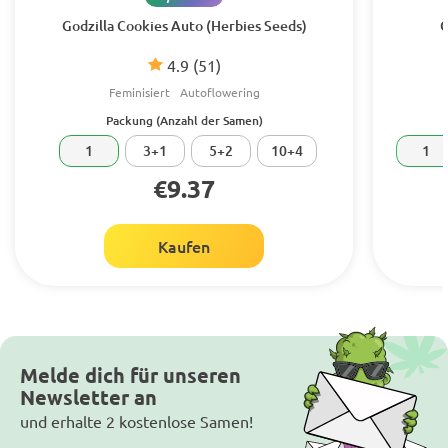
Godzilla Cookies Auto (Herbies Seeds)
G
4.9
(51)
Feminisiert
Autoflowering
Packung (Anzahl der Samen)
1
3+1
5+2
10+4
1
€9.37
Kaufen
Melde dich für unseren
Newsletter an
und erhalte 2 kostenlose Samen!