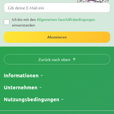
Ich bin mit den
Allgemeinen Geschäftsbedingungen
einverstanden
Abonnieren
Zurück nach oben
Informationen
Versand
Unternehmen
Meine Bestellung verfolgen
Über uns
Nutzungsbedingungen
Rückgaberecht
Kontakt
Preisliste
Geschäftsbedingungen
Testberichte
Promos