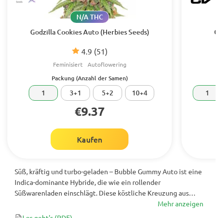
N/A THC
Godzilla Cookies Auto (Herbies Seeds)
G
4.9
(51)
Feminisiert
Autoflowering
Packung (Anzahl der Samen)
1
3+1
5+2
10+4
1
€9.37
Kaufen
Süß, kräftig und turbo-geladen – Bubble Gummy Auto ist eine
Indica-dominante Hybride, die wie ein rollender
Süßwarenladen einschlägt. Diese köstliche Kreuzung aus
Gummies und Lilac Diesel Auto F4 liefert satte 30 % THC,
Mehr anzeigen
enorme Erträge und ein Terpenprofil, das vor Kaugummi-Süße
Los geht's
(PDF)