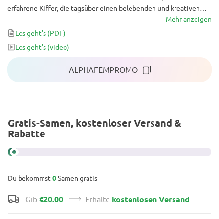
erfahrene Kiffer, die tagsüber einen belebenden und kreativen
Rauchgenuss suchen und genug Toleranz haben, um mit dieser
Mehr anzeigen
Potenz umzugehen. Einsteiger werden von dieser starken Sorte
Los geht's
(PDF)
wahrscheinlich völlig außer Gefecht gesetzt, aber sie werden
Los geht's
(video)
keine Probleme mit dem Anbau dieser Pflanze haben, denn sie ist
ebenso anfängerfreundlich wie lohnenswert.
ALPHAFEMPROMO
Gratis-Samen, kostenloser Versand &
Rabatte
Du bekommst
0
Samen gratis
Gib
€20.00
Erhalte
kostenlosen Versand