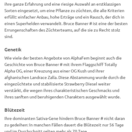
ihre ganze Erfahrung und eine riesige Auswahl an erstklassigen
Sorten eingesetzt, um eine Pflanze zu züchten, die alle Kriterien
erfüllt: einfacher Anbau, hohe Erträge und ein Rausch, der dich in
einen Superhelden verwandelt. Bruce Banner # ist eine der besten
Errungenschaften des Züchterteams, auf die sie zu Recht stolz
sind.
Genetik
Wie viele der besten Angebote von AlphaFem beginnt auch die
Geschichte von Bruce Banner # mit ihrem Flaggschiff Totally
Alpha OG, einer Kreuzung aus einer OG Kush und ihrer
afghanischen Landrace Zalla. Diese Abstammung wurde durch die
eingezüchtete und stabilisierte Strawberry Diesel weiter
verstärkt, die wegen ihres charakteristischen Geschmacks und
ihres sanften und beruhigenden Charakters ausgewählt wurde.
Blütezeit
Ihre dominanten Sativa-Gene hindern Bruce Banner # nicht daran
zu gedeihen: In manchen Fällen dauert die Blütezeit nur 56 Tage
und im Durchschnitt selten mehr als 70 Tage.