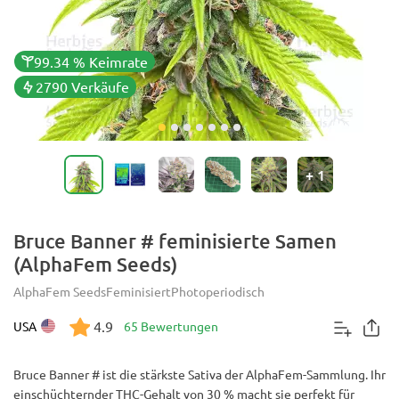
99.34 % Keimrate
2790 Verkäufe
+
1
Bruce Banner # feminisierte Samen
(AlphaFem Seeds)
AlphaFem Seeds
Feminisiert
Photoperiodisch
4.9
USA
65 Bewertungen
Bruce Banner # ist die stärkste Sativa der AlphaFem-Sammlung. Ihr
einschüchternder THC-Gehalt von 30 % macht sie perfekt für