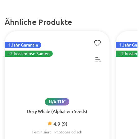
Ähnliche Produkte
1 Jahr Garantie
1 Jahr Ga
+2 kostenlose Samen
+2 kosten
N/A THC
Dozy Whale (AlphaFem Seeds)
4.9
(9)
Feminisiert
Photoperiodisch