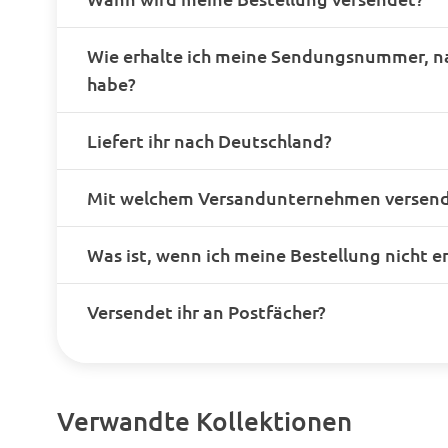
Balkon bleiben,
Luft einzuatme
Deshalb sage ic
Wie erhalte ich meine Sendungsnummer, n
nicht rauchen 
habe?
Inspiration un
finden, wenn e
Ausruhen ist. 
Liefert ihr nach Deutschland?
ist es besser, a
Sie dann kein 
können.
Mit welchem Versandunternehmen versende
Was ist, wenn ich meine Bestellung nicht e
Versendet ihr an Postfächer?
Verwandte Kollektionen