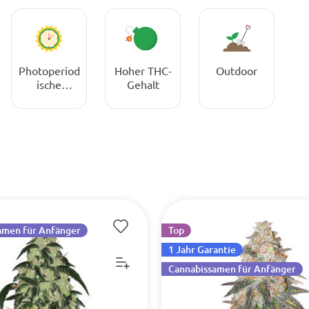
Photoperiod
Hoher THC-
Outdoor
ische
Gehalt
Cannabissa
men
amen für Anfänger
Top
1 Jahr Garantie
Cannabissamen für Anfänger