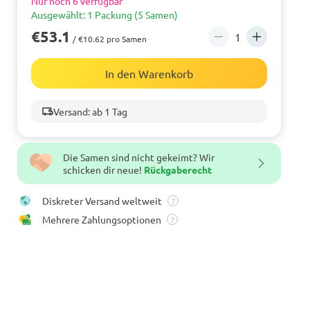
Nur noch 6 verfügbar
Ausgewählt: 1 Packung (5 Samen)
€53.1
/ €10.62 pro Samen
In den Warenkorb
Versand: ab 1 Tag
Die Samen sind nicht gekeimt? Wir
schicken dir neue!
Rückgaberecht
Diskreter Versand weltweit
?
Mehrere Zahlungsoptionen
?