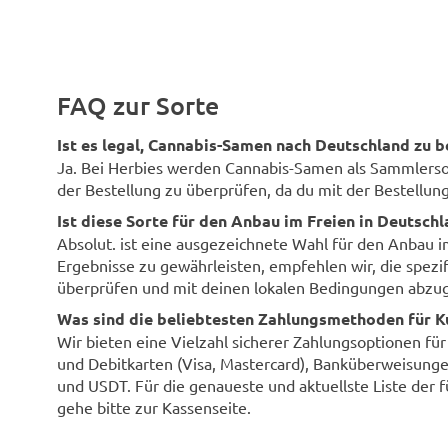
Dank geht an Herbies für
mäßig. Ein 15-L
ausgezeichnete Samen! 😍 Ich bin
Innenbereich v
super happy)) Euch allen viel Glück! ️
dichten Baum 
Meter Höhe zu 
Pflanzen bedec
FAQ zur Sorte
von etwa 0,6 m
Wochen in der
und weitere 8 
Ist es legal, Cannabis-Samen nach Deutschland zu b
der Blüte strec
Ja. Bei Herbies werden Cannabis-Samen als Sammlersouv
überhaupt nich
der Bestellung zu überprüfen, da du mit der Bestellung 
durchschnittlic
meiner Meinun
Ist diese Sorte für den Anbau im Freien in Deutsch
angenehm. Über
Absolut. ist eine ausgezeichnete Wahl für den Anbau 
mich nicht bes
so wie beworbe
Ergebnisse zu gewährleisten, empfehlen wir, die spezi
Anbetracht mei
überprüfen und mit deinen lokalen Bedingungen abzug
Erfahrung als 
fast sorglosen
Was sind die beliebtesten Zahlungsmethoden für K
200 Gramm kle
Wir bieten eine Vielzahl sicherer Zahlungsoptionen fü
0,6 m2 sehr gut
und Debitkarten (Visa, Mastercard), Banküberweisunge
umwerfend, sehr
und USDT. Für die genaueste und aktuellste Liste der 
steht im Wider
Geruch. Das Ar
gehe bitte zur Kassenseite.
auf eine gewis
Klarheit des D