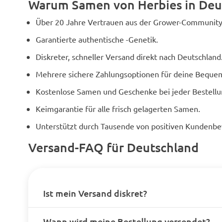
Warum Samen von Herbies in Deu
Tatsächlich b
kräftigen Schla
Über 20 Jahre Vertrauen aus der Grower-Community
Kopf: Alles ent
der Körper als 
Garantierte authentische -Genetik.
kommt natürlic
Gefühl der Freu
Diskreter, schneller Versand direkt nach Deutschland
wie ein Zustand
Meditation. Es 
Mehrere sichere Zahlungsoptionen für deine Bequem
dort wären, abe
nicht jetzt. All
Kostenlose Samen und Geschenke bei jeder Bestellu
an, helle Ged
entstehen, Kl
Keimgarantie für alle frisch gelagerten Samen.
und Farbe. Im A
eine psychedel
Unterstützt durch Tausende von positiven Kundenb
benötigt wird,
auf der Uhr nac
Versand-FAQ für Deutschland
etwa 2 Stunden
nachlässt, fühl
ruhig, aber ir
zerknittert ode
sich mit Kaffe
Ist mein Versand diskret?
Energydrink au
guten Snack zu
einen Spazierg
Luft machen, 
Wann wird meine Bestellung versendet?