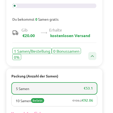
Du bekommst
0
Samen gratis
Gib
Erhalte
€20.00
kostenlosen Versand
1 Samen/Bestellung
0 Bonussamen
0%
Packung (Anzahl der Samen)
€53.1
5 Samen
€92.06
10 Samen
Beliebt
€106.2