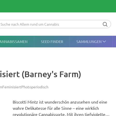
ANNABISSAMEN
SEED FINDER
SAMMLUNGEN
siert (Barney's Farm)
rm
Feminisiert
Photoperiodisch
Biscotti Mintz ist wunderschön anzusehen und eine
wahre Delikatesse für alle Sinne – eine wirklich
revolutionäre Cannabissorte. Mit ihren tiefvioletten