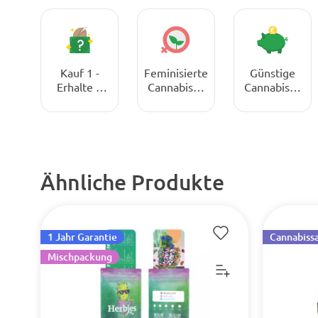
Kauf 1 -
Feminisierte
Günstige
Erhalte 1
Cannabissa
Cannabissa
Gratis!
men
men
Ähnliche Produkte
1 Jahr Garantie
Cannabiss
Mischpackung