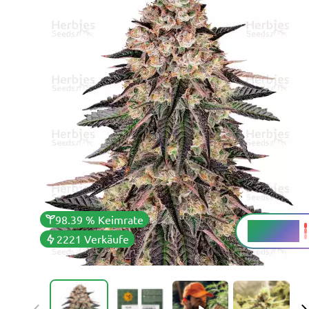
98.39 % Keimrate
25 - 30 %
THC
2221 Verkäufe