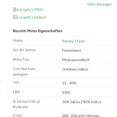
Mehr anzeigen
Farbtönen und den leuchtend orangenen
Los geht's
(PDF)
Harzkristallen scheinen die klobigen Colas dieser
Sorte wie nicht von dieser Welt. Die Pflanze wird zu
Los geht's
(video)
80 % durch Indica dominiert, also mache dich bereit
für eine aufregende Mischung aus Kreativität und
Biscotti Mintz Eigenschaften
Ruhe – ideal für nächtliche Arbeitssitzungen.
Marke
Barney's Farm
Geschmacklich erinnert Biscotti Mintz an
Schokokekse.
Art der Samen
Feminisiert
Blüte-Typ
Photoperiodisch
Zum Wachsen
Outdoor, Indoor
geeignet
THC
25 - 30%
CBD
0.8%
% Sativa/ Indica/
20% Sativa / 80% Indica
Ruderalis
Ernte
600 - 650 g/m² drinnen