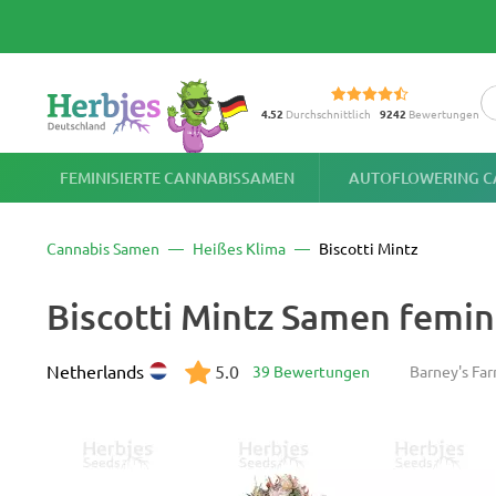
4.52
Durchschnittlich
9242
Bewertungen
FEMINISIERTE CANNABISSAMEN
AUTOFLOWERING C
Cannabis Samen
Heißes Klima
Biscotti Mintz
Biscotti Mintz Samen femini
Netherlands
5.0
39 Bewertungen
Barney's Fa