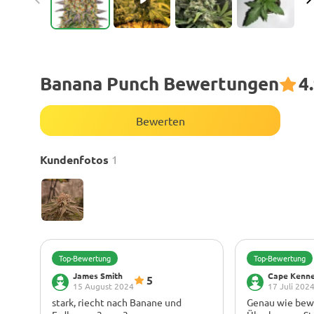
Banana Punch Bewertungen
4
Bewerten
Kundenfotos
1
Top-Bewertung
Top-Bewertung
James Smith
Cape Kenn
5
15 August 2024
17 Juli 202
stark, riecht nach Banane und
Genau wie bew