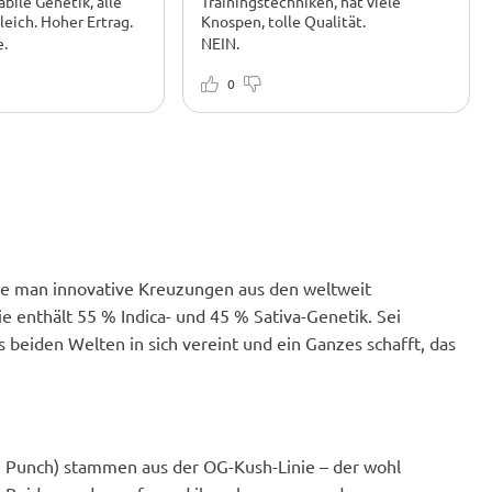
bile Genetik, alle
Trainingstechniken, hat viele
leich. Hoher Ertrag.
Knospen, tolle Qualität.
e.
NEIN.
 bin froh, dass ich
Wenn Sie während der
e. Reichhaltige
Wachstumsphase Arbeit investieren
0
Indoor-Anbau.
– richtige Düngung, Licht, Training
training recht gut, ist
–, können Sie 500-550 Gramm pro
dsfähig. Die Zweige
Quadratmeter erzielen. Eine
en bedeckt. Die
Blütezeit von 9 Wochen ist
cken sehr gut und
ausreichend, aber wenn Sie die
k, besonders nach
Blüte noch ein paar Wochen länger
aufschieben, erhalten Sie noch
geschmackvollere Blüten. Für mich
schmeckt sie nach Honig, Gewürzen
und etwas Tropischem, vielleicht
ie man innovative Kreuzungen aus den weltweit
sogar Banane, aber nicht frisch,
 enthält 55 % Indica- und 45 % Sativa-Genetik. Sei
sondern schon wie überreif oder so.
s beiden Welten in sich vereint und ein Ganzes schafft, das
Zuerst beeinflusst sie Ihren
Geisteszustand, dann Ihren Körper.
Die Wirkung tritt schnell und
schockierend ein, eine
unvorbereitete Person kann
Halluzinationen und Angstzustände
bekommen. Seien Sie hier also
 Punch) stammen aus der OG-Kush-Linie – der wohl
vorsichtig. Abgesehen davon ist die