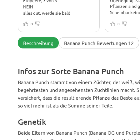
Erdbeere, 3 von 3
Überlegung. Sta
Pflanzen sind g
NEIN
Scheinbar kein
alles gut, werde sie bald
rausnehmen
Tolle Samen, ich
0
sie gekauft hab
0
Indica für den 
Verträgt Stress
sehr widerstan
Beschreibung
Banana Punch Bewertungen 12
sind mit Knosp
Knospen schme
sind recht star
dem Spülen.
Infos zur Sorte Banana Punch
Banana Punch stammt von einem Züchter, der weiß, w
begehrtesten und angesehensten Zuchtlinien macht. Sie
versichert, dass die resultierende Pflanze das Beste au
so viel mehr ist als die Summe seiner Teile.
Genetik
Beide Eltern von Banana Punch (Banana OG und Purple