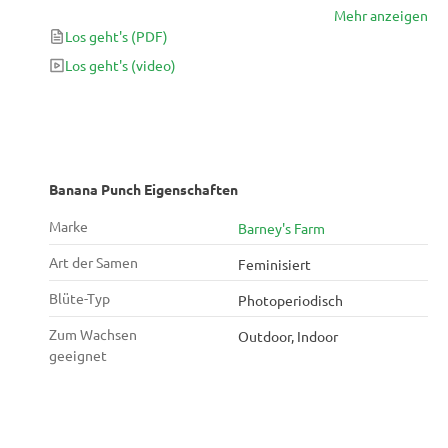
Mehr anzeigen
Charakter. Erwarte eine wunderbar entspannende,
Los geht's
(PDF)
euphorische und glückliche Erfahrung von dieser
Heilpflanze. Hinzu kommt eine tropische Süße mit
Los geht's
(video)
dem unverwechselbaren Aroma von reifen Bananen
und anderen exotischen Früchten und Beeren. Dies
ist die köstlichste Art, sich am Abend oder, wenn
man eine gewisse Toleranz entwickelt hat, während
des Tages zu
Banana Punch Eigenschaften
Marke
Barney's Farm
Art der Samen
Feminisiert
Blüte-Typ
Photoperiodisch
Zum Wachsen
Outdoor, Indoor
geeignet