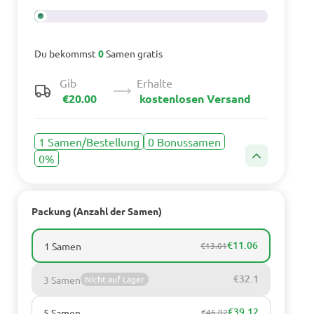
Du bekommst
0
Samen gratis
Gib
Erhalte
€20.00
kostenlosen Versand
1 Samen/Bestellung
0 Bonussamen
0%
Packung (Anzahl der Samen)
€11.06
1 Samen
€13.01
€32.1
3 Samen
Nicht auf Lager
€39.12
5 Samen
€46.02