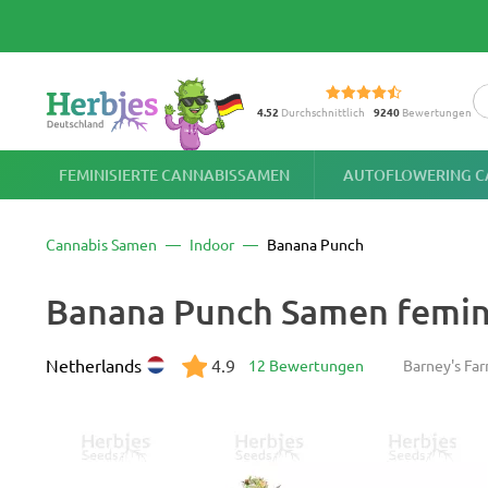
4.52
Durchschnittlich
9240
Bewertungen
FEMINISIERTE CANNABISSAMEN
AUTOFLOWERING C
Cannabis Samen
Indoor
Banana Punch
Banana Punch Samen femini
Netherlands
4.9
12 Bewertungen
Barney's Fa