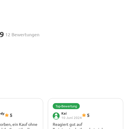
.9
12 Bewertungen
Top-Bewertung
edy
Kai
5
5
4
10 Juni 2024
orben, ein Kauf ohne
Reagiert gut auf