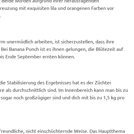
. Beide wurden aufgrund ihrer herausragenden
Sorte absolut wunderbar.
reuzung mit exquisiten lila und orangenen Farben vor
.
m unermüdlich arbeiten, ist sicherzustellen, dass ihre
 Bei Banana Punch ist es ihnen gelungen, die Blütezeit auf
 bis Ende September ernten können.
e Stabilisierung des Ergebnisses hat es der Züchter
re als durchschnittlich sind. Im Innenbereich kann man bis zu
ogar noch großzügiger sind und dich mit bis zu 1,5 kg pro
 freundliche, nicht einschüchternde Weise. Das Hauptthema