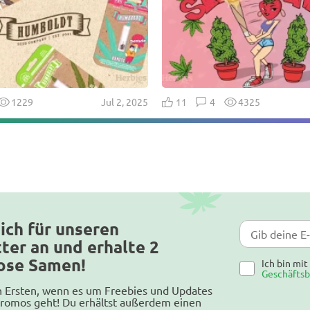
1229
Jul 2, 2025
11
4
4325
ich für unseren
ter an und erhalte 2
ose Samen!
Ich bin mi
Geschäfts
n Ersten, wenn es um Freebies und Updates
romos geht! Du erhältst außerdem einen