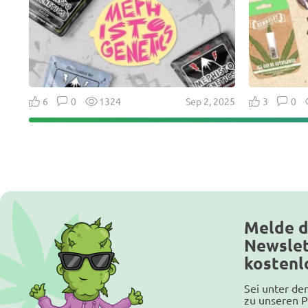
6
0
1324
Sep 2, 2025
3
0
Melde d
Newslet
kostenl
Sei unter de
zu unseren P