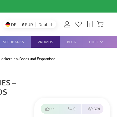
€
EUR
DE
Deutsch
SEEDBANKS
PROMOS
BLOG
HILFE
 Leckereien, Seeds und Ersparnisse
ES –
DS
11
0
374