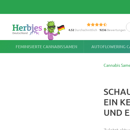
4.52
Durchschnittlich
9236
Bewertungen
FEMINISIERTE CANNABISSAMEN
AUTOFLOWERING C
Cannabis Sam
SCHAU
EIN K
UND E
Zuletzt aktu