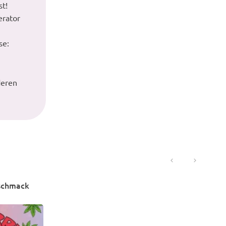
st!
erator
se:
deren
schmack